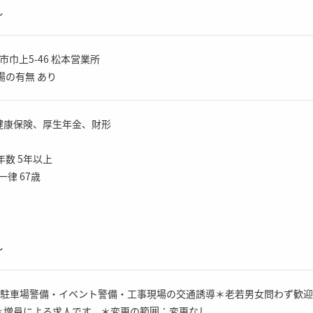
し
本市巾上5-46 松本営業所
場の有無 あり
健康保険、厚生年金、財形
年数 5年以上
一律 67歳
し
設の駐車場警備・イベント警備・工事現場の交通誘導＊老若男女問わず歓
＊増員による求人です。＊変更の範囲：変更なし