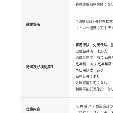
看護休暇取得実績：な
〒390-0817 長野県松
就業場所
マイカー通勤：可 駐車
雇用保険、労災保険、
退職金共済：未加入
退職金制度：あり 勤続
定年制：あり 定年年齢 
待遇及び福利厚生
再雇用制度：あり
勤務延長：あり
入居可能住宅：なし
利用可能託児施設：な
≪ 急 募 ≫・商業施
仕事内容
（時給１，０６１円）