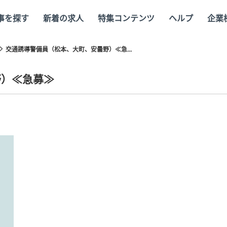
事を探す
新着の求人
特集コンテンツ
ヘルプ
企業
交通誘導警備員（松本、大町、安曇野）≪急...
野）≪急募≫