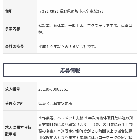
住所
〒382-0932 長野県須坂市大字高梨379
建設業、解体業、一般土木、エクステリア工事、建築型
事業内容
枠。
会社の特長
平成１０年設立の明るい会社です。
応募情報
求人番号
20130-00963361
受理安定所
須坂公共職業安定所
＊作業着、ヘルメット支給 ＊年次有給休暇日数は週の所
定労働日数により異なります。 （表示の日数は週１日勤
求人に関する特
務の場合）＊週所定労働時間が２０時間以上の場合に雇
記事項
用保険加入となります＊応募にはハローワークの紹介状