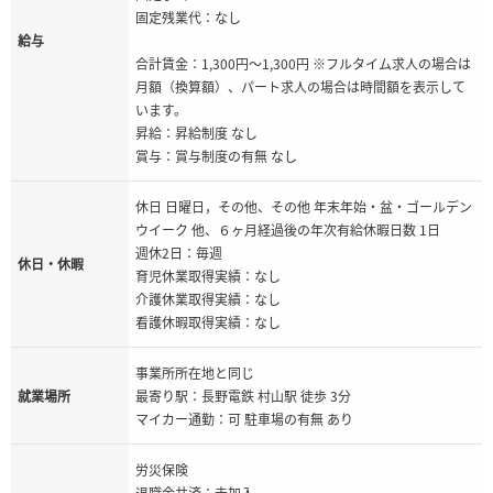
固定残業代：なし
給与
合計賃金：1,300円〜1,300円 ※フルタイム求人の場合は
月額（換算額）、パート求人の場合は時間額を表示して
います。
昇給：昇給制度 なし
賞与：賞与制度の有無 なし
休日 日曜日，その他、その他 年末年始・盆・ゴールデン
ウイーク 他、６ヶ月経過後の年次有給休暇日数 1日
週休2日：毎週
休日・休暇
育児休業取得実績：なし
介護休業取得実績：なし
看護休暇取得実績：なし
事業所所在地と同じ
就業場所
最寄り駅：長野電鉄 村山駅 徒歩 3分
マイカー通勤：可 駐車場の有無 あり
労災保険
退職金共済：未加入