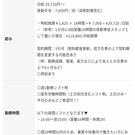
日給 29,720円 ～
夜勤手当：7,000円／回（深夜割増含む）
・時給換算￥1,420 × 16時間 +￥ 7,000 = ¥29,720 /日給
・（参考）1か月に4回実働16時間の夜勤専従スタッフと
して働いた場合：¥118,880/月給換算
給与
契約期間：3か月（原則都度更新。双方合意の上で契約期
間を変更する可能性あり
（例：勤務成績、態度、能力などにより本人との合意の
上で6ヶ月など）
◎昇給あり
◎週1勤務シフト制
◎変形労働時間制（土日祝日含むシフト制。土日のみ・
平日のみなどご希望可！）
勤務時間
以下の夜間シフトとなります▼
・16:00～翌10:00（実働16時間・休憩2h）
◎週20時間以内のため、兼業や扶養内で働きたい方にお