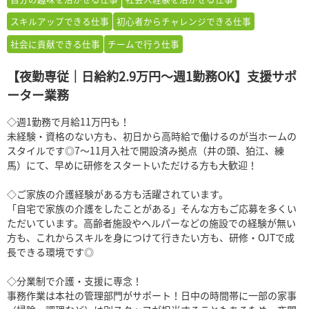
スキルアップできる仕事
初心者からチャレンジできる仕事
社会に貢献できる仕事
チームで行う仕事
【夜勤専従｜日給約2.9万円～週1勤務OK】支援サポ
ーター業務
◇週1勤務で月給11万円も！
未経験・資格のない方も、初日から高時給で働けるのが当ホームの
スタイルです◎7～11月入社で開設済み拠点（井の頭、狛江、練
馬）にて、早めに研修をスタートいただける方も大歓迎！
◇ご家族の介護経験がある方も活躍されています。
「自宅で家族の介護をしたことがある」そんな方もご応募を多くい
ただいています。高齢者施設やヘルパーなどの施設での経験が無い
方も、これからスキルを身につけて行きたい方も、研修・OJTで成
長できる環境です◎
◇分業制で介護・支援に専念！
事務作業は本社の管理部門がサポート！日中の時間帯に一部の家事