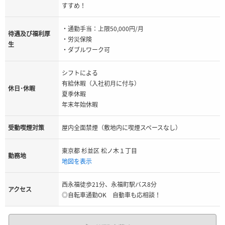
すすめ！
・通勤手当：上限50,000円/月
待遇及び福利厚
・労災保険
生
・ダブルワーク可
シフトによる
有給休暇（入社初月に付与）
休日･休暇
夏季休暇
年末年始休暇
受動喫煙対策
屋内全面禁煙（敷地内に喫煙スペースなし）
東京都 杉並区 松ノ木１丁目
勤務地
地図を表示
西永福徒歩21分、永福町駅バス8分
アクセス
◎自転車通勤OK 自動車も応相談！