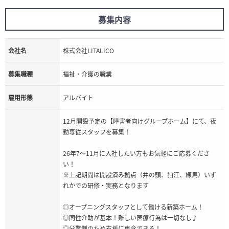
募集内容
会社名
株式会社LITALICO
募集職種
福祉・介護の職業
雇用形態
アルバイト
12月開設予定の【障害者向けグループホーム】にて、夜
勤専従スタッフを募集！
26年7～11月に入社したい方もお気軽にご応募くださ
い！
※上記期間は開設済み拠点（井の頭、狛江、練馬）いず
れかでの研修・実務となります
◎オープニングスタッフとして働ける新築ホーム！
◎同性介助が基本！難しい医療行為は一切なし♪
◎分業制のため支援に専念できる！