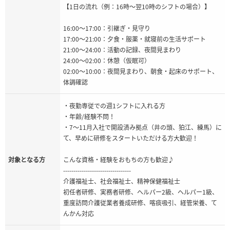
【1日の流れ（例：16時～翌10時のシフトの場合）】
16:00～17:00：引継ぎ・見守り
17:00～21:00：夕食・服薬・就寝前の生活サポート
21:00～24:00：活動の記録、夜間見まわり
24:00～02:00：休憩（仮眠可）
02:00～10:00：夜間見まわり、朝食・起床のサポート、
体調確認
・夜勤専従での週1シフトに入れる方
・年齢/経験不問！
・7～11月入社で開設済み拠点（井の頭、狛江、練馬）に
て、早めに研修をスタートいただける方大歓迎！
対象となる方
こんな資格・経験をおもちの方も歓迎♪
---------------------------------
介護福祉士、社会福祉士、精神保健福祉士
初任者研修、実務者研修、ヘルパー2級、ヘルパー1級、
重度訪問介護従業者養成研修、喀痰吸引、経管栄養、て
んかん対応