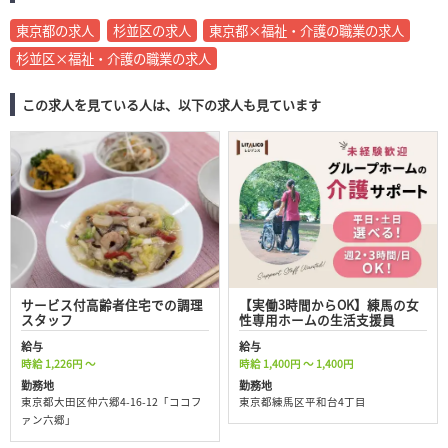
東京都の求人
杉並区の求人
東京都×福祉・介護の職業の求人
杉並区×福祉・介護の職業の求人
この求人を見ている人は、以下の求人も見ています
サービス付高齢者住宅での調理
【実働3時間からOK】練馬の女
スタッフ
性専用ホームの生活支援員
給与
給与
時給 1,226円 ～
時給 1,400円 ～ 1,400円
勤務地
勤務地
東京都大田区仲六郷4-16-12「ココフ
東京都練馬区平和台4丁目
ァン六郷」