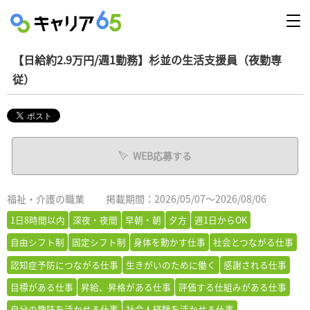
【日給約2.9万円/週1勤務】杉並の生活支援員（夜勤専
従）
WEB応募する
福祉・介護の職業
掲載期間：2026/05/07～2026/08/06
1日8時間以内
深夜・夜間
早朝・朝
夕方
週1日からOK
自由シフト制
固定シフト制
身体を動かす仕事
社会とつながる仕事
認知症予防につながる仕事
生きがいのために働く
感謝される仕事
目標がある仕事
昇給、昇格がある仕事
評価する仕組みがある仕事
自分の趣味を活かせる仕事
社会人経験を活かせる仕事