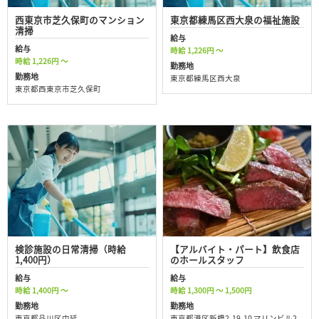
西東京市芝久保町のマンション
東京都練馬区西大泉の福祉施設
清掃
給与
給与
時給 1,226円 ～
時給 1,226円 ～
勤務地
勤務地
東京都練馬区西大泉
東京都西東京市芝久保町
検診施設の日常清掃（時給
【アルバイト・パート】飲食店
1,400円）
のホールスタッフ
給与
給与
時給 1,400円 ～
時給 1,300円 ～ 1,500円
勤務地
勤務地
東京都品川区中延
東京都港区新橋2-19-10 マリンビル2