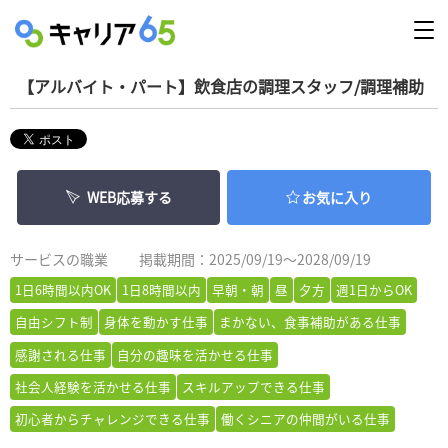
【アルバイト・パート】飲食店の調理スタッフ/調理補助
WEB応募する
お気に入り
サービスの職業
掲載期間：2025/09/19～2028/09/19
1日6時間以内OK
1日8時間以内
早朝・朝
昼
夕方
週1日からOK
自由シフト制
身体を動かす仕事
まかない、食事補助がある仕事
感謝される仕事
自分の趣味を活かせる仕事
社会人経験を活かせる仕事
スキルアップできる仕事
初心者からチャレンジできる仕事
働くシニアの仲間がいる仕事