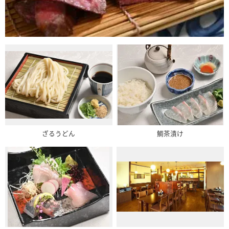
ざるうどん
鯛茶漬け