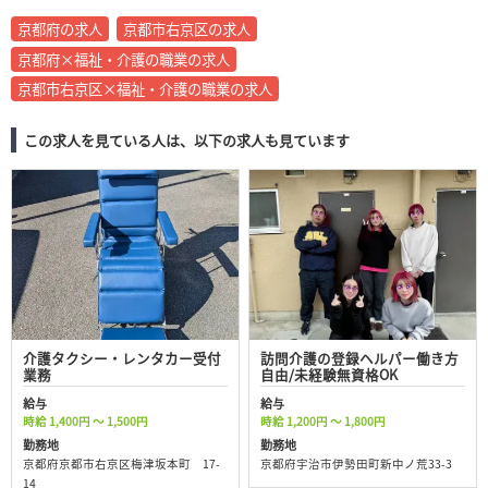
京都府の求人
京都市右京区の求人
京都府×福祉・介護の職業の求人
京都市右京区×福祉・介護の職業の求人
この求人を見ている人は、以下の求人も見ています
介護タクシー・レンタカー受付
訪問介護の登録ヘルパー働き方
業務
自由/未経験無資格OK
給与
給与
時給 1,400円 ～ 1,500円
時給 1,200円 ～ 1,800円
勤務地
勤務地
京都府京都市右京区梅津坂本町 17-
京都府宇治市伊勢田町新中ノ荒33-3
14