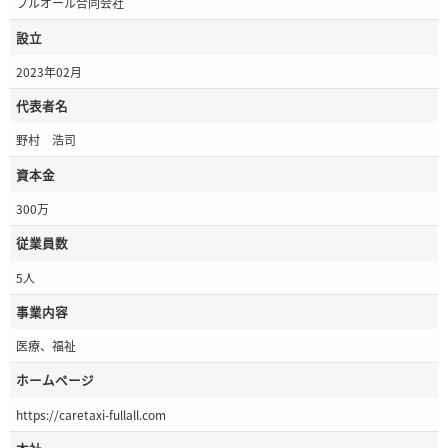
フルオール合同会社
設立
2023年02月
代表者名
野村 浩司
資本金
300万
従業員数
5人
事業内容
医療、福祉
ホームページ
https://caretaxi-fullall.com