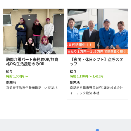
訪問介護パート未経験OK/無資
【夜間・休日シフト】点呼スタ
格OK/生活援助のみOK
ッフ
給与
給与
時給 1,060円 ～
時給 1,130円 ～ 1,413円
勤務地
勤務地
京都府宇治市伊勢田町新中ノ荒33-3
京都府八幡市野尻城究1番地株式会社
イーテック物流 本社