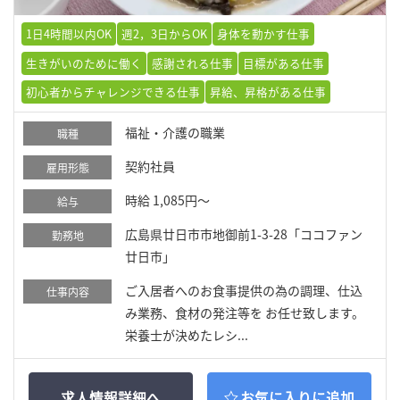
1日4時間以内OK
週2，3日からOK
身体を動かす仕事
生きがいのために働く
感謝される仕事
目標がある仕事
初心者からチャレンジできる仕事
昇給、昇格がある仕事
福祉・介護の職業
職種
契約社員
雇用形態
時給 1,085円～
給与
広島県廿日市市地御前1-3-28「ココファン
勤務地
廿日市」
ご入居者へのお食事提供の為の調理、仕込
仕事内容
み業務、食材の発注等を お任せ致します。
栄養士が決めたレシ...
求人情報詳細へ
お気に入りに追加