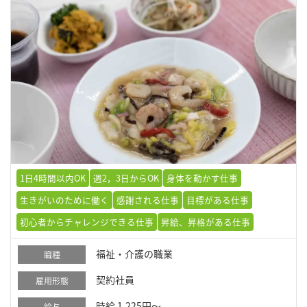
1日4時間以内OK
週2，3日からOK
身体を動かす仕事
生きがいのために働く
感謝される仕事
目標がある仕事
初心者からチャレンジできる仕事
昇給、昇格がある仕事
福祉・介護の職業
職種
契約社員
雇用形態
時給 1,225円～
給与