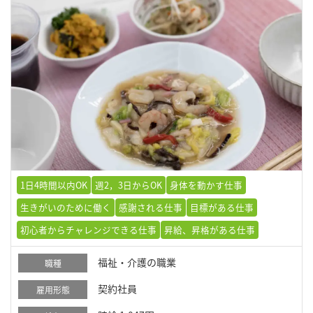
1日4時間以内OK
週2，3日からOK
身体を動かす仕事
生きがいのために働く
感謝される仕事
目標がある仕事
初心者からチャレンジできる仕事
昇給、昇格がある仕事
福祉・介護の職業
職種
契約社員
雇用形態