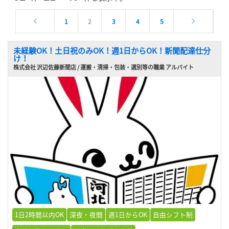
1
2
3
4
5
未経験OK！土日祝のみOK！週1日からOK！新聞配達仕分
け！
株式会社 沢辺佐藤新聞店 / 運搬・清掃・包装・選別等の職業 アルバイト
1日2時間以内OK
深夜・夜間
週1日からOK
自由シフト制