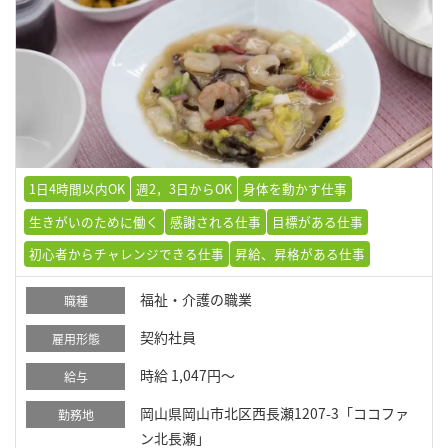
1日4時間以内OK
週2，3日からOK
身体を動かす仕事
生きがいのために働く
感謝される仕事
目標がある仕事
初心者からチャレンジできる仕事
昇給、昇格がある仕事
福祉・介護の職業
職種
契約社員
雇用形態
時給 1,047円～
給与
岡山県岡山市北区西長瀬1207-3「ココファ
勤務地
ン北長瀬」