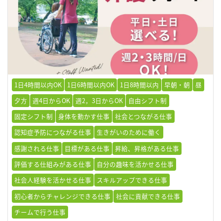
1日4時間以内OK
1日6時間以内OK
1日8時間以内
早朝・朝
昼
夕方
週4日からOK
週2，3日からOK
自由シフト制
固定シフト制
身体を動かす仕事
社会とつながる仕事
認知症予防につながる仕事
生きがいのために働く
感謝される仕事
目標がある仕事
昇給、昇格がある仕事
評価する仕組みがある仕事
自分の趣味を活かせる仕事
社会人経験を活かせる仕事
スキルアップできる仕事
初心者からチャレンジできる仕事
社会に貢献できる仕事
チームで行う仕事