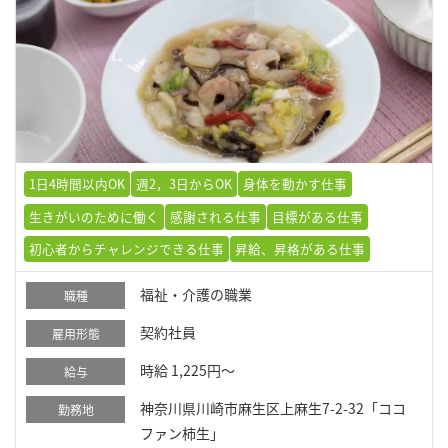
1日4時間以内OK
週2，3日からOK
身体を動かす仕事
生きがいのために働く
感謝される仕事
目標がある仕事
初心者からチャレンジできる仕事
昇給、昇格がある仕事
福祉・介護の職業
職種
契約社員
雇用形態
時給 1,225円～
給与
神奈川県川崎市麻生区上麻生7-2-32「ココ
勤務地
ファン柿生」