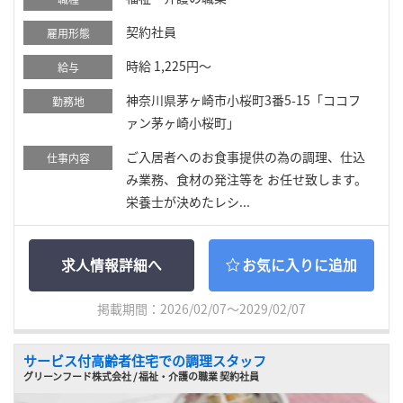
契約社員
雇用形態
時給 1,225円～
給与
神奈川県茅ヶ崎市小桜町3番5-15「ココフ
勤務地
ァン茅ヶ崎小桜町」
ご入居者へのお食事提供の為の調理、仕込
仕事内容
み業務、食材の発注等を お任せ致します。
栄養士が決めたレシ...
求人情報詳細へ
お気に入りに追加
掲載期間：2026/02/07～2029/02/07
サービス付高齢者住宅での調理スタッフ
グリーンフード株式会社 / 福祉・介護の職業 契約社員