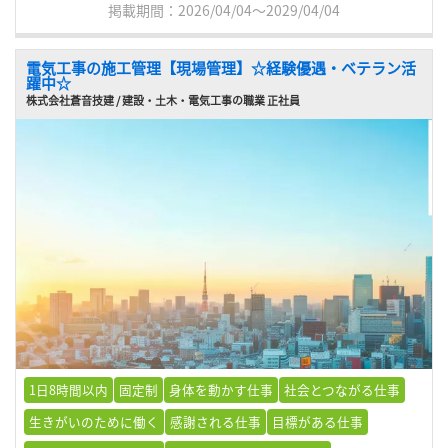
掲載期間：2026/04/04～2029/04/04
電気工事の施工管理【現場管理】☆経験優遇・ベテラン活
躍中☆
株式会社蒼音技建 / 建設・土木・電気工事の職業 正社員
1日8時間以内
固定制
身体を動かす仕事
社会とつながる仕事
生きがいのために働く
感謝される仕事
目標がある仕事