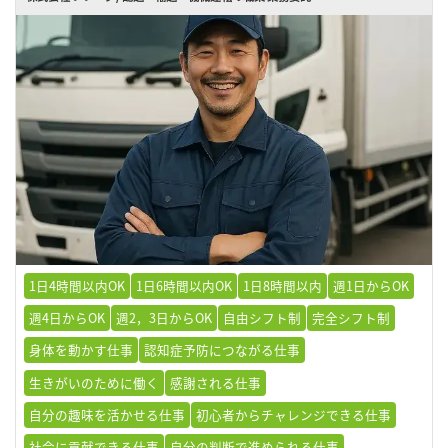
1日4時間以内OK
1日6時間以内OK
1日8時間以内
週1日からOK
週4日からOK
週2，3日からOK
自由シフト制
完全シフト制
身体を動かす仕事
認知症予防につながる仕事
生きがいのために働く
感謝される仕事
自分の趣味を活かせる仕事
初心者からチャレンジできる仕事
社会に貢献できる仕事
自分の判断で進められる仕事