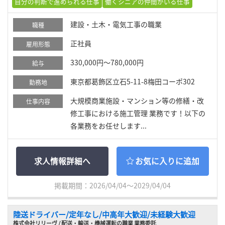
自分の判断で進められる仕事
働くシニアの仲間がいる仕事
建設・土木・電気工事の職業
職種
正社員
雇用形態
330,000円～780,000円
給与
東京都葛飾区立石5-11-8梅田コーポ302
勤務地
大規模商業施設・マンション等の修繕・改
仕事内容
修工事における施工管理 業務です！以下の
各業務をお任せします...
求人情報詳細へ
お気に入りに追加
掲載期間：2026/04/04～2029/04/04
陸送ドライバー/定年なし/中高年大歓迎/未経験大歓迎
株式会社リリーヴ / 配送・輸送・機械運転の職業 業務委託