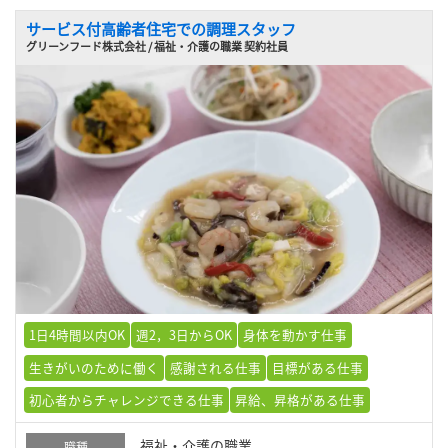
サービス付高齢者住宅での調理スタッフ
グリーンフード株式会社 / 福祉・介護の職業 契約社員
1日4時間以内OK
週2，3日からOK
身体を動かす仕事
生きがいのために働く
感謝される仕事
目標がある仕事
初心者からチャレンジできる仕事
昇給、昇格がある仕事
福祉・介護の職業
職種