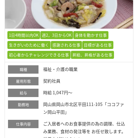
1日4時間以内OK
週2，3日からOK
身体を動かす仕事
生きがいのために働く
感謝される仕事
目標がある仕事
初心者からチャレンジできる仕事
昇給、昇格がある仕事
福祉・介護の職業
職種
契約社員
雇用形態
時給 1,047円～
給与
岡山県岡山市北区平田111-105「ココファ
勤務地
ン岡山平田」
ご入居者へのお食事提供の為の調理、仕込
仕事内容
み業務、食材の発注等を お任せ致します。