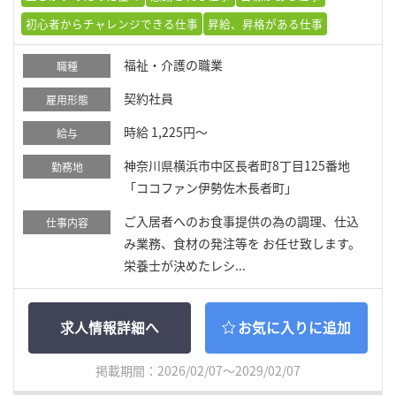
初心者からチャレンジできる仕事
昇給、昇格がある仕事
福祉・介護の職業
職種
契約社員
雇用形態
時給 1,225円～
給与
神奈川県横浜市中区長者町8丁目125番地
勤務地
「ココファン伊勢佐木長者町」
ご入居者へのお食事提供の為の調理、仕込
仕事内容
み業務、食材の発注等を お任せ致します。
栄養士が決めたレシ...
求人情報詳細へ
お気に入りに追加
掲載期間：2026/02/07～2029/02/07