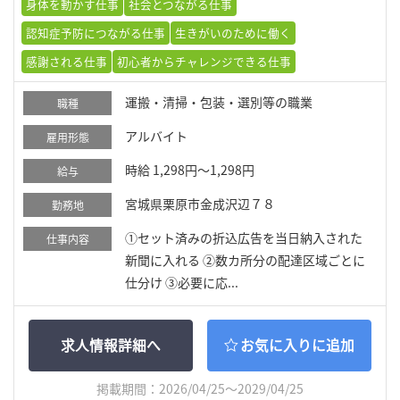
身体を動かす仕事
社会とつながる仕事
認知症予防につながる仕事
生きがいのために働く
感謝される仕事
初心者からチャレンジできる仕事
運搬・清掃・包装・選別等の職業
職種
アルバイト
雇用形態
時給 1,298円～1,298円
給与
宮城県栗原市金成沢辺７８
勤務地
①セット済みの折込広告を当日納入された
仕事内容
新聞に入れる ②数カ所分の配達区域ごとに
仕分け ③必要に応...
求人情報詳細へ
お気に入りに追加
掲載期間：2026/04/25～2029/04/25