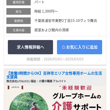
パート
雇用形態
時給 1,300円～
給与
千葉県浦安市東野2丁目15-10ヴィラ舞浜
勤務地
居室および館内の清掃
仕事内容
求人情報詳細へ
お気に入りに追加
掲載期間：2026/03/02～2029/03/03
【実働3時間からOK】吉祥寺エリア女性専用ホームの生活
支援員
株式会社LITALICO / 福祉・介護の職業 アルバイト