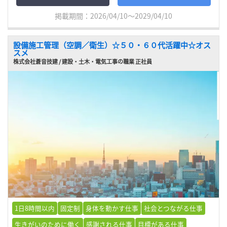
掲載期間：2026/04/10～2029/04/10
設備施工管理（空調／衛生）☆５０・６０代活躍中☆オス
スメ
株式会社蒼音技建 / 建設・土木・電気工事の職業 正社員
1日8時間以内
固定制
身体を動かす仕事
社会とつながる仕事
生きがいのために働く
感謝される仕事
目標がある仕事