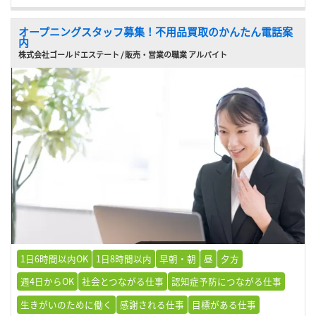
オープニングスタッフ募集！不用品買取のかんたん電話案
内
株式会社ゴールドエステート / 販売・営業の職業 アルバイト
1日6時間以内OK
1日8時間以内
早朝・朝
昼
夕方
週4日からOK
社会とつながる仕事
認知症予防につながる仕事
生きがいのために働く
感謝される仕事
目標がある仕事