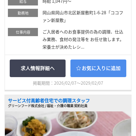
時給 1,047円～
給与
岡山県岡山市北区新屋敷町1-6-28「ココフ
勤務地
ァン新屋敷」
ご入居者へのお食事提供の為の調理、仕込
仕事内容
み業務、食材の発注等を お任せ致します。
栄養士が決めたレシ...
求人情報詳細へ
お気に入りに追加
掲載期間：2026/02/07～2029/02/07
サービス付高齢者住宅での調理スタッフ
グリーンフード株式会社 / 福祉・介護の職業 契約社員