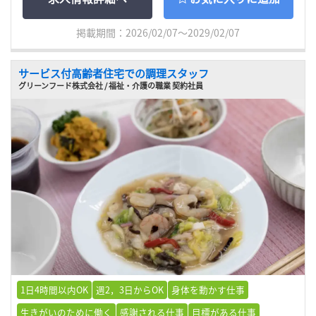
掲載期間：2026/02/07～2029/02/07
サービス付高齢者住宅での調理スタッフ
グリーンフード株式会社 / 福祉・介護の職業 契約社員
1日4時間以内OK
週2，3日からOK
身体を動かす仕事
生きがいのために働く
感謝される仕事
目標がある仕事