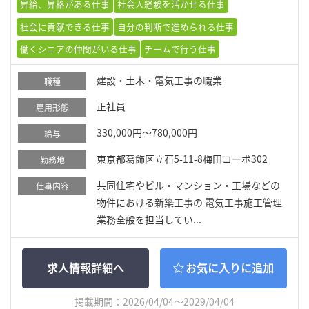
昇給、昇格がある仕事
社会人経験を活かせる仕事
社会に貢献できる仕事
自分の判断で進められる仕事
働くシニアの仲間がいる仕事
チームで行う仕事
建設・土木・電気工事の職業
職種
正社員
雇用形態
330,000円～780,000円
給与
東京都葛飾区立石5-11-8梅田コーポ302
勤務地
共同住宅やビル・マンション・工場などの
仕事内容
物件における新築工事の 電気工事施工管理
業務全般を担当してい...
求人情報詳細へ
お気に入りに追加
掲載期間：2026/04/04～2029/04/04