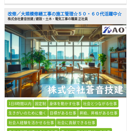
改修／大規模修繕工事の施工管理☆５０・６０代活躍中☆
株式会社蒼音技建 / 建設・土木・電気工事の職業 正社員
1日8時間以内
固定制
身体を動かす仕事
社会とつながる仕事
生きがいのために働く
目標がある仕事
昇給、昇格がある仕事
社会人経験を活かせる仕事
社会に貢献できる仕事