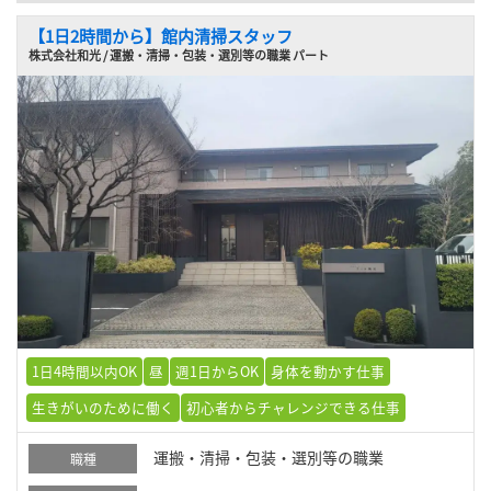
【1日2時間から】館内清掃スタッフ
株式会社和光 / 運搬・清掃・包装・選別等の職業 パート
1日4時間以内OK
昼
週1日からOK
身体を動かす仕事
生きがいのために働く
初心者からチャレンジできる仕事
運搬・清掃・包装・選別等の職業
職種