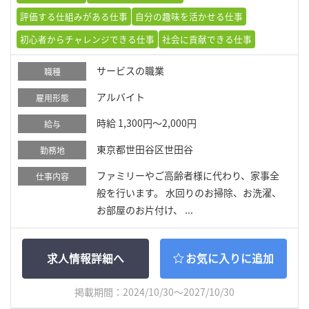
評価する仕組みがある仕事
自分の趣味を活かせる仕事
初心者からチャレンジできる仕事
社会に貢献できる仕事
サービスの職業
職種
アルバイト
雇用形態
時給 1,300円～2,000円
給与
東京都世田谷区世田谷
勤務地
ファミリーやご高齢者様に代わり、家事全
仕事内容
般を行います。 水回りのお掃除、お洗濯、
お部屋のお片付け、 ...
求人情報詳細へ
お気に入りに追加
掲載期間：2024/10/30～2027/10/30