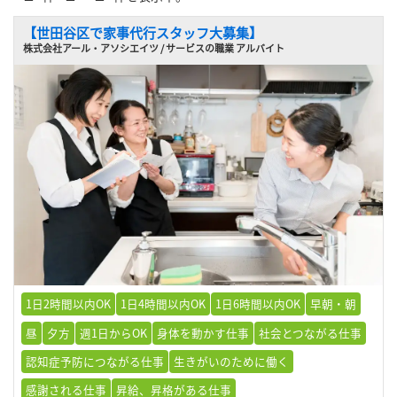
【世田谷区で家事代行スタッフ大募集】
株式会社アール・アソシエイツ / サービスの職業 アルバイト
1日2時間以内OK
1日4時間以内OK
1日6時間以内OK
早朝・朝
昼
夕方
週1日からOK
身体を動かす仕事
社会とつながる仕事
認知症予防につながる仕事
生きがいのために働く
感謝される仕事
昇給、昇格がある仕事