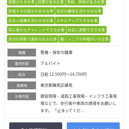
感謝される仕事
目標がある仕事
昇給、昇格がある仕事
評価する仕組みがある仕事
自分の趣味を活かせる仕事
社会人経験を活かせる仕事
スキルアップできる仕事
初心者からチャレンジできる仕事
社会に貢献できる仕事
自分の判断で進められる仕事
働くシニアの仲間がいる仕事
警備・保安の職業
職種
アルバイト
雇用形態
日給 12,500円～14,700円
給与
東京都練馬区練馬
勤務地
建設現場・道路工事現場・インフラ工事現
仕事内容
場などで、歩行者や車両の誘導をお願いし
ます。 「止まってくだ...