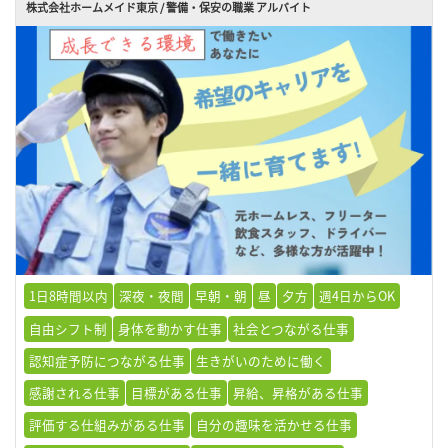
株式会社ホームメイド東京 / 警備・保安の職業 アルバイト
1日8時間以内
深夜・夜間
早朝・朝
昼
夕方
週4日からOK
自由シフト制
身体を動かす仕事
社会とつながる仕事
認知症予防につながる仕事
生きがいのために働く
感謝される仕事
目標がある仕事
昇給、昇格がある仕事
評価する仕組みがある仕事
自分の趣味を活かせる仕事