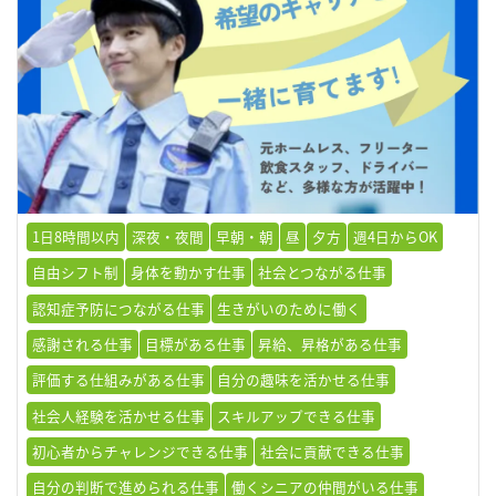
1日8時間以内
深夜・夜間
早朝・朝
昼
夕方
週4日からOK
自由シフト制
身体を動かす仕事
社会とつながる仕事
認知症予防につながる仕事
生きがいのために働く
感謝される仕事
目標がある仕事
昇給、昇格がある仕事
評価する仕組みがある仕事
自分の趣味を活かせる仕事
社会人経験を活かせる仕事
スキルアップできる仕事
初心者からチャレンジできる仕事
社会に貢献できる仕事
自分の判断で進められる仕事
働くシニアの仲間がいる仕事