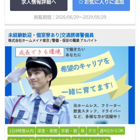
求人情報詳細へ
お気に入りに追加
掲載期間：2026/06/29～2029/06/29
未経験歓迎・個室寮あり|交通誘導警備員
株式会社ホームメイド東京 / 警備・保安の職業 アルバイト
1日8時間以内
深夜・夜間
早朝・朝
昼
夕方
週4日からOK