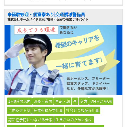
未経験歓迎・個室寮あり|交通誘導警備員
株式会社ホームメイド東京 / 警備・保安の職業 アルバイト
1日8時間以内
深夜・夜間
早朝・朝
昼
夕方
週4日からOK
自由シフト制
身体を動かす仕事
社会とつながる仕事
認知症予防につながる仕事
生きがいのために働く