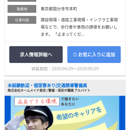
東京都国分寺市本町
勤務地
建設現場・道路工事現場・インフラ工事現
仕事内容
場などで、歩行者や車両の誘導をお願いし
ます。 「止まってくだ...
求人情報詳細へ
お気に入りに追加
掲載期間：2026/06/29～2029/06/29
未経験歓迎・個室寮あり|交通誘導警備員
株式会社ホームメイド東京 / 警備・保安の職業 アルバイト