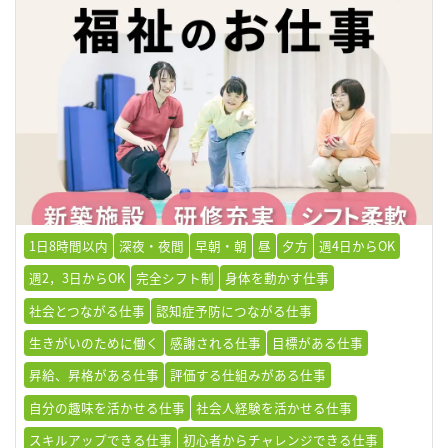
1日8時間以内
深夜・夜間
早朝・朝
昼
夕方
週4日からOK
週2，3日からOK
完全シフト制
身体を動かす仕事
社会とつながる仕事
認知症予防につながる仕事
生きがいのために働く
感謝される仕事
目標がある仕事
昇給、昇格がある仕事
評価する仕組みがある仕事
自分の趣味を活かせる仕事
社会人経験を活かせる仕事
スキルアップできる仕事
初心者からチャレンジできる仕事