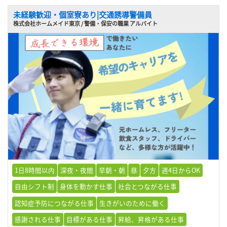
未経験歓迎・個室寮あり|交通誘導警備員
株式会社ホームメイド東京 / 警備・保安の職業 アルバイト
1日8時間以内
深夜・夜間
早朝・朝
昼
夕方
週4日からOK
自由シフト制
身体を動かす仕事
社会とつながる仕事
認知症予防につながる仕事
生きがいのために働く
感謝される仕事
目標がある仕事
昇給、昇格がある仕事