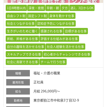
1日8時間以内
深夜・夜間
早朝・朝
夕方
週2，3日からOK
自由シフト制
固定シフト制
身体を動かす仕事
社会とつながる仕事
認知症予防につながる仕事
生きがいのために働く
感謝される仕事
目標がある仕事
昇給、昇格がある仕事
評価する仕組みがある仕事
自分の趣味を活かせる仕事
社会人経験を活かせる仕事
スキルアップできる仕事
初心者からチャレンジできる仕事
社会に貢献できる仕事
チームで行う仕事
福祉・介護の職業
職種
正社員
雇用形態
月給 296,000円～
給与
東京都狛江市中和泉3丁目32-9
勤務地