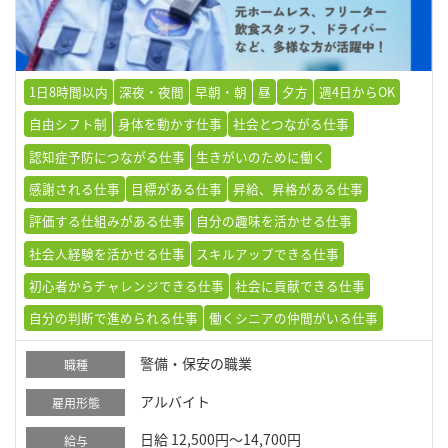
1日8時間以内
深夜・夜間
早朝・朝
昼
夕方
週4日からOK
自由シフト制
身体を動かす仕事
社会とつながる仕事
認知症予防につながる仕事
生きがいのために働く
感謝される仕事
目標がある仕事
昇給、昇格がある仕事
評価する仕組みがある仕事
自分の趣味を活かせる仕事
社会人経験を活かせる仕事
スキルアップできる仕事
初心者からチャレンジできる仕事
社会に貢献できる仕事
自分の判断で進められる仕事
働くシニアの仲間がいる仕事
警備・保安の職業
職種
アルバイト
雇用形態
日給 12,500円～14,700円
給与