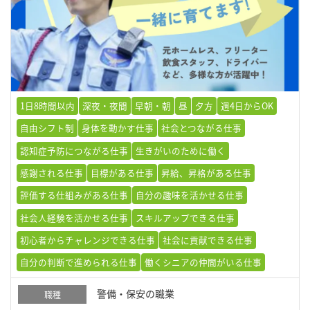
1日8時間以内
深夜・夜間
早朝・朝
昼
夕方
週4日からOK
自由シフト制
身体を動かす仕事
社会とつながる仕事
認知症予防につながる仕事
生きがいのために働く
感謝される仕事
目標がある仕事
昇給、昇格がある仕事
評価する仕組みがある仕事
自分の趣味を活かせる仕事
社会人経験を活かせる仕事
スキルアップできる仕事
初心者からチャレンジできる仕事
社会に貢献できる仕事
自分の判断で進められる仕事
働くシニアの仲間がいる仕事
警備・保安の職業
職種