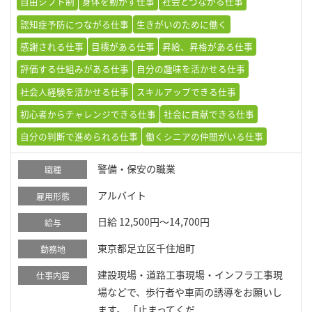
自由シフト制
身体を動かす仕事
社会とつながる仕事
認知症予防につながる仕事
生きがいのために働く
感謝される仕事
目標がある仕事
昇給、昇格がある仕事
評価する仕組みがある仕事
自分の趣味を活かせる仕事
社会人経験を活かせる仕事
スキルアップできる仕事
初心者からチャレンジできる仕事
社会に貢献できる仕事
自分の判断で進められる仕事
働くシニアの仲間がいる仕事
警備・保安の職業
職種
アルバイト
雇用形態
日給 12,500円～14,700円
給与
東京都足立区千住旭町
勤務地
建設現場・道路工事現場・インフラ工事現
仕事内容
場などで、歩行者や車両の誘導をお願いし
ます。 「止まってくだ...