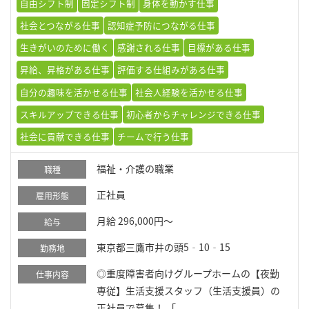
自由シフト制
固定シフト制
身体を動かす仕事
社会とつながる仕事
認知症予防につながる仕事
生きがいのために働く
感謝される仕事
目標がある仕事
昇給、昇格がある仕事
評価する仕組みがある仕事
自分の趣味を活かせる仕事
社会人経験を活かせる仕事
スキルアップできる仕事
初心者からチャレンジできる仕事
社会に貢献できる仕事
チームで行う仕事
福祉・介護の職業
職種
正社員
雇用形態
月給 296,000円～
給与
東京都三鷹市井の頭5‐10‐15
勤務地
◎重度障害者向けグループホームの【夜勤
仕事内容
専従】生活支援スタッフ（生活支援員）の
正社員で募集！ 「...