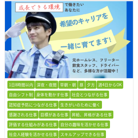
1日8時間以内
深夜・夜間
早朝・朝
昼
夕方
週4日からOK
自由シフト制
身体を動かす仕事
社会とつながる仕事
認知症予防につながる仕事
生きがいのために働く
感謝される仕事
目標がある仕事
昇給、昇格がある仕事
評価する仕組みがある仕事
自分の趣味を活かせる仕事
社会人経験を活かせる仕事
スキルアップできる仕事