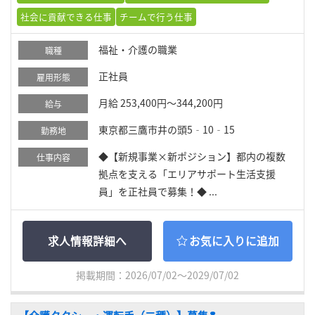
社会に貢献できる仕事
チームで行う仕事
福祉・介護の職業
職種
正社員
雇用形態
月給 253,400円～344,200円
給与
東京都三鷹市井の頭5‐10‐15
勤務地
◆【新規事業×新ポジション】都内の複数
仕事内容
拠点を支える「エリアサポート生活支援
員」を正社員で募集！◆ ...
求人情報詳細へ
お気に入りに追加
掲載期間：2026/07/02～2029/07/02