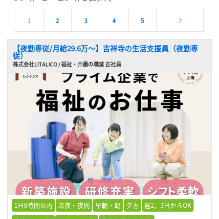
1
2
3
4
5
【夜勤専従/月給29.6万〜】吉祥寺の生活支援員（夜勤専
従）
株式会社LITALICO / 福祉・介護の職業 正社員
1日8時間以内
深夜・夜間
早朝・朝
夕方
週2，3日からOK