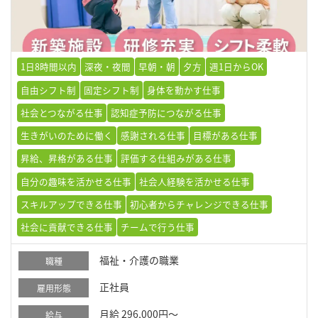
1日8時間以内
深夜・夜間
早朝・朝
夕方
週1日からOK
自由シフト制
固定シフト制
身体を動かす仕事
社会とつながる仕事
認知症予防につながる仕事
生きがいのために働く
感謝される仕事
目標がある仕事
昇給、昇格がある仕事
評価する仕組みがある仕事
自分の趣味を活かせる仕事
社会人経験を活かせる仕事
スキルアップできる仕事
初心者からチャレンジできる仕事
社会に貢献できる仕事
チームで行う仕事
福祉・介護の職業
職種
正社員
雇用形態
月給 296,000円～
給与