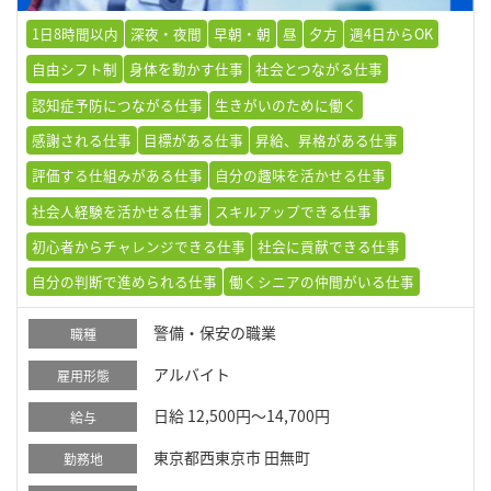
1日8時間以内
深夜・夜間
早朝・朝
昼
夕方
週4日からOK
自由シフト制
身体を動かす仕事
社会とつながる仕事
認知症予防につながる仕事
生きがいのために働く
感謝される仕事
目標がある仕事
昇給、昇格がある仕事
評価する仕組みがある仕事
自分の趣味を活かせる仕事
社会人経験を活かせる仕事
スキルアップできる仕事
初心者からチャレンジできる仕事
社会に貢献できる仕事
自分の判断で進められる仕事
働くシニアの仲間がいる仕事
警備・保安の職業
職種
アルバイト
雇用形態
日給 12,500円～14,700円
給与
東京都西東京市 田無町
勤務地