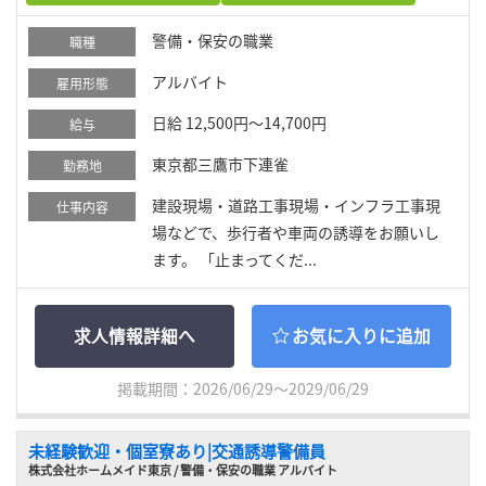
警備・保安の職業
職種
アルバイト
雇用形態
日給 12,500円～14,700円
給与
東京都三鷹市下連雀
勤務地
建設現場・道路工事現場・インフラ工事現
仕事内容
場などで、歩行者や車両の誘導をお願いし
ます。 「止まってくだ...
求人情報詳細へ
お気に入りに追加
掲載期間：2026/06/29～2029/06/29
未経験歓迎・個室寮あり|交通誘導警備員
株式会社ホームメイド東京 / 警備・保安の職業 アルバイト