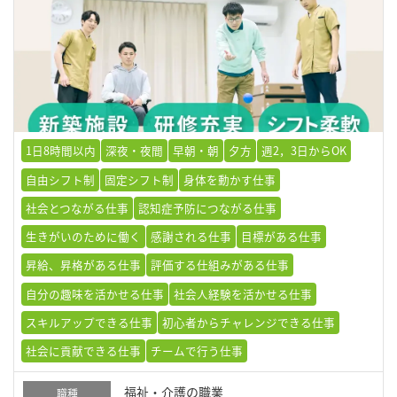
1日8時間以内
深夜・夜間
早朝・朝
夕方
週2，3日からOK
自由シフト制
固定シフト制
身体を動かす仕事
社会とつながる仕事
認知症予防につながる仕事
生きがいのために働く
感謝される仕事
目標がある仕事
昇給、昇格がある仕事
評価する仕組みがある仕事
自分の趣味を活かせる仕事
社会人経験を活かせる仕事
スキルアップできる仕事
初心者からチャレンジできる仕事
社会に貢献できる仕事
チームで行う仕事
福祉・介護の職業
職種