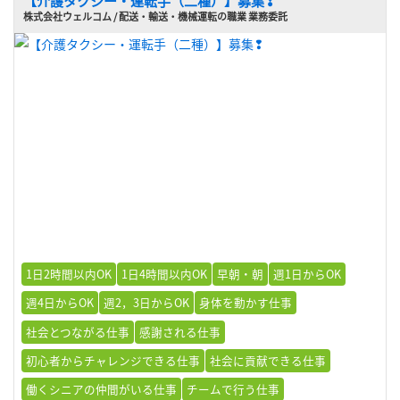
【介護タクシー・運転手（二種）】募集❢
株式会社ウェルコム / 配送・輸送・機械運転の職業 業務委託
1日2時間以内OK
1日4時間以内OK
早朝・朝
週1日からOK
週4日からOK
週2，3日からOK
身体を動かす仕事
社会とつながる仕事
感謝される仕事
初心者からチャレンジできる仕事
社会に貢献できる仕事
働くシニアの仲間がいる仕事
チームで行う仕事