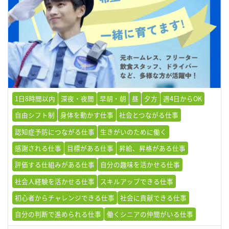
1日8時間以内
深夜・夜間
早朝・朝
昼
夕方
週4日からOK
自由シフト制
身体を動かす仕事
社会とつながる仕事
認知症予防につながる仕事
生きがいのために働く
感謝される仕事
目標がある仕事
昇給、昇格がある仕事
評価する仕組みがある仕事
自分の趣味を活かせる仕事
社会人経験を活かせる仕事
スキルアップできる仕事
初心者からチャレンジできる仕事
社会に貢献できる仕事
自分の判断で進められる仕事
働くシニアの仲間がいる仕事