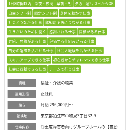
1日8時間以内
深夜・夜間
早朝・朝
夕方
週2，3日からOK
自由シフト制
固定シフト制
身体を動かす仕事
社会とつながる仕事
認知症予防につながる仕事
生きがいのために働く
感謝される仕事
目標がある仕事
昇給、昇格がある仕事
評価する仕組みがある仕事
自分の趣味を活かせる仕事
社会人経験を活かせる仕事
スキルアップできる仕事
初心者からチャレンジできる仕事
社会に貢献できる仕事
チームで行う仕事
福祉・介護の職業
職種
正社員
雇用形態
月給 296,000円～
給与
東京都狛江市中和泉3丁目32-9
勤務地
◎重度障害者向けグループホームの【夜勤
仕事内容