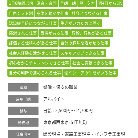
1日8時間以内
深夜・夜間
早朝・朝
昼
夕方
週4日からOK
自由シフト制
身体を動かす仕事
社会とつながる仕事
認知症予防につながる仕事
生きがいのために働く
感謝される仕事
目標がある仕事
昇給、昇格がある仕事
評価する仕組みがある仕事
自分の趣味を活かせる仕事
社会人経験を活かせる仕事
スキルアップできる仕事
初心者からチャレンジできる仕事
社会に貢献できる仕事
自分の判断で進められる仕事
働くシニアの仲間がいる仕事
警備・保安の職業
職種
アルバイト
雇用形態
日給 12,500円～14,700円
給与
東京都西東京市 田無町
勤務地
建設現場・道路工事現場・インフラ工事現
仕事内容