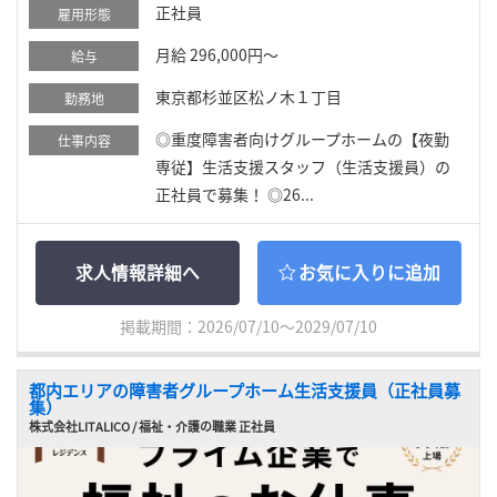
正社員
雇用形態
月給 296,000円～
給与
東京都杉並区松ノ木１丁目
勤務地
◎重度障害者向けグループホームの【夜勤
仕事内容
専従】生活支援スタッフ（生活支援員）の
正社員で募集！ ◎26...
求人情報詳細へ
お気に入りに追加
掲載期間：2026/07/10～2029/07/10
都内エリアの障害者グループホーム生活支援員（正社員募
集）
株式会社LITALICO / 福祉・介護の職業 正社員