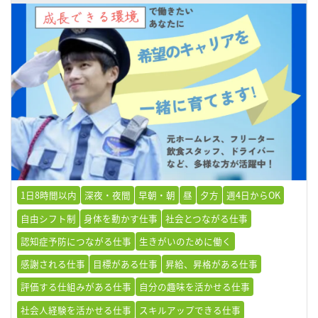
1日8時間以内
深夜・夜間
早朝・朝
昼
夕方
週4日からOK
自由シフト制
身体を動かす仕事
社会とつながる仕事
認知症予防につながる仕事
生きがいのために働く
感謝される仕事
目標がある仕事
昇給、昇格がある仕事
評価する仕組みがある仕事
自分の趣味を活かせる仕事
社会人経験を活かせる仕事
スキルアップできる仕事