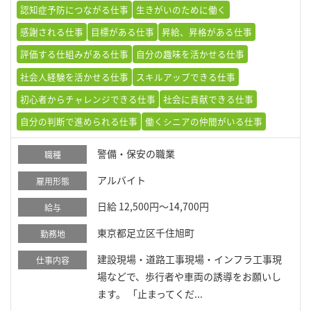
認知症予防につながる仕事
生きがいのために働く
感謝される仕事
目標がある仕事
昇給、昇格がある仕事
評価する仕組みがある仕事
自分の趣味を活かせる仕事
社会人経験を活かせる仕事
スキルアップできる仕事
初心者からチャレンジできる仕事
社会に貢献できる仕事
自分の判断で進められる仕事
働くシニアの仲間がいる仕事
警備・保安の職業
職種
アルバイト
雇用形態
日給 12,500円～14,700円
給与
東京都足立区千住旭町
勤務地
建設現場・道路工事現場・インフラ工事現
仕事内容
場などで、歩行者や車両の誘導をお願いし
ます。 「止まってくだ...