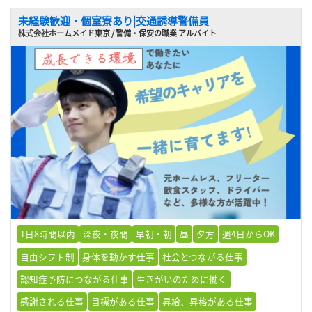
未経験歓迎・個室寮あり|交通誘導警備員
株式会社ホームメイド東京 / 警備・保安の職業 アルバイト
1日8時間以内
深夜・夜間
早朝・朝
昼
夕方
週4日からOK
自由シフト制
身体を動かす仕事
社会とつながる仕事
認知症予防につながる仕事
生きがいのために働く
感謝される仕事
目標がある仕事
昇給、昇格がある仕事