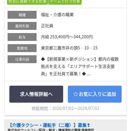
社会に貢献できる仕事
チームで行う仕事
福祉・介護の職業
職種
正社員
雇用形態
月給 253,400円～344,200円
給与
東京都三鷹市井の頭5‐10‐15
勤務地
◆【新規事業×新ポジション】都内の複数
仕事内容
拠点を支える「エリアサポート生活支援
員」を正社員で募集！◆ ...
求人情報詳細へ
お気に入りに追加
掲載期間：2026/07/02～2029/07/02
【介護タクシー・運転手（二種）】募集❢
株式会社ウェルコム / 配送・輸送・機械運転の職業 業務委託