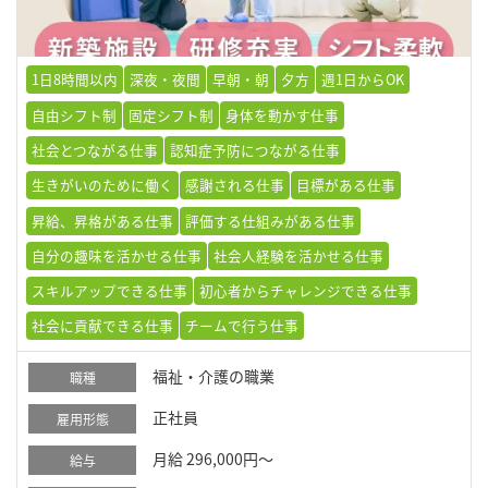
1日8時間以内
深夜・夜間
早朝・朝
夕方
週1日からOK
自由シフト制
固定シフト制
身体を動かす仕事
社会とつながる仕事
認知症予防につながる仕事
生きがいのために働く
感謝される仕事
目標がある仕事
昇給、昇格がある仕事
評価する仕組みがある仕事
自分の趣味を活かせる仕事
社会人経験を活かせる仕事
スキルアップできる仕事
初心者からチャレンジできる仕事
社会に貢献できる仕事
チームで行う仕事
福祉・介護の職業
職種
正社員
雇用形態
月給 296,000円～
給与