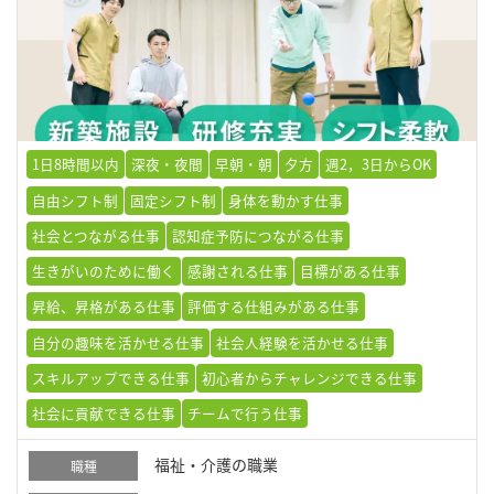
1日8時間以内
深夜・夜間
早朝・朝
夕方
週2，3日からOK
自由シフト制
固定シフト制
身体を動かす仕事
社会とつながる仕事
認知症予防につながる仕事
生きがいのために働く
感謝される仕事
目標がある仕事
昇給、昇格がある仕事
評価する仕組みがある仕事
自分の趣味を活かせる仕事
社会人経験を活かせる仕事
スキルアップできる仕事
初心者からチャレンジできる仕事
社会に貢献できる仕事
チームで行う仕事
福祉・介護の職業
職種