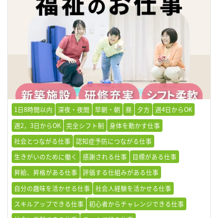
1日8時間以内
深夜・夜間
早朝・朝
昼
夕方
週4日からOK
週2，3日からOK
完全シフト制
身体を動かす仕事
社会とつながる仕事
認知症予防につながる仕事
生きがいのために働く
感謝される仕事
目標がある仕事
昇給、昇格がある仕事
評価する仕組みがある仕事
自分の趣味を活かせる仕事
社会人経験を活かせる仕事
スキルアップできる仕事
初心者からチャレンジできる仕事