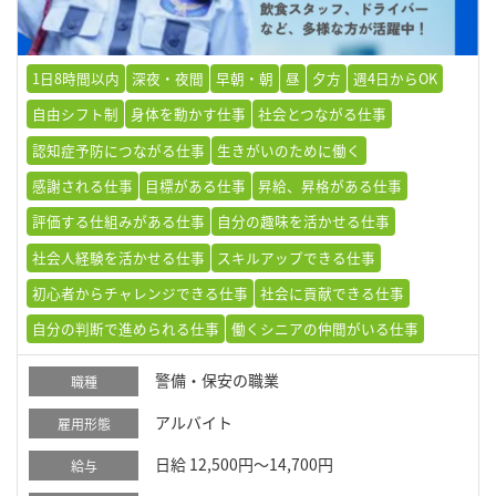
1日8時間以内
深夜・夜間
早朝・朝
昼
夕方
週4日からOK
自由シフト制
身体を動かす仕事
社会とつながる仕事
認知症予防につながる仕事
生きがいのために働く
感謝される仕事
目標がある仕事
昇給、昇格がある仕事
評価する仕組みがある仕事
自分の趣味を活かせる仕事
社会人経験を活かせる仕事
スキルアップできる仕事
初心者からチャレンジできる仕事
社会に貢献できる仕事
自分の判断で進められる仕事
働くシニアの仲間がいる仕事
警備・保安の職業
職種
アルバイト
雇用形態
日給 12,500円～14,700円
給与