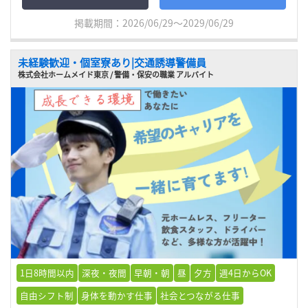
掲載期間：2026/06/29～2029/06/29
未経験歓迎・個室寮あり|交通誘導警備員
株式会社ホームメイド東京 / 警備・保安の職業 アルバイト
1日8時間以内
深夜・夜間
早朝・朝
昼
夕方
週4日からOK
自由シフト制
身体を動かす仕事
社会とつながる仕事