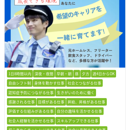
1日8時間以内
深夜・夜間
早朝・朝
昼
夕方
週4日からOK
自由シフト制
身体を動かす仕事
社会とつながる仕事
認知症予防につながる仕事
生きがいのために働く
感謝される仕事
目標がある仕事
昇給、昇格がある仕事
評価する仕組みがある仕事
自分の趣味を活かせる仕事
社会人経験を活かせる仕事
スキルアップできる仕事
初心者からチャレンジできる仕事
社会に貢献できる仕事