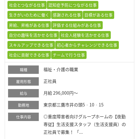
社会とつながる仕事
認知症予防につながる仕事
生きがいのために働く
感謝される仕事
目標がある仕事
昇給、昇格がある仕事
評価する仕組みがある仕事
自分の趣味を活かせる仕事
社会人経験を活かせる仕事
スキルアップできる仕事
初心者からチャレンジできる仕事
社会に貢献できる仕事
チームで行う仕事
福祉・介護の職業
職種
正社員
雇用形態
月給 296,000円～
給与
東京都三鷹市井の頭5‐10‐15
勤務地
◎重度障害者向けグループホームの【夜勤
仕事内容
専従】生活支援スタッフ（生活支援員）の
正社員で募集！ 「...