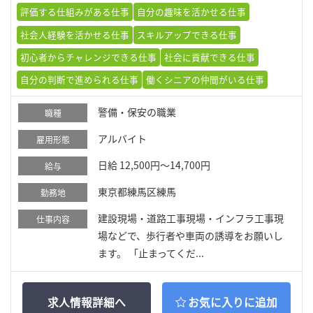
評価する仕組みがある仕事
自分の趣味を活かせる仕事
社会人経験を活かせる仕事
スキルアップできる仕事
初心者からチャレンジできる仕事
社会に貢献できる仕事
自分の判断で進められる仕事
働くシニアの仲間がいる仕事
警備・保安の職業
職種
アルバイト
雇用形態
日給 12,500円～14,700円
給与
東京都練馬区練馬
勤務地
建設現場・道路工事現場・インフラ工事現
仕事内容
場などで、歩行者や車両の誘導をお願いし
ます。 「止まってくだ...
求人情報詳細へ
お気に入りに追加