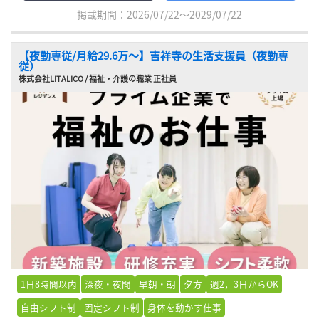
掲載期間：2026/07/22～2029/07/22
【夜勤専従/月給29.6万〜】吉祥寺の生活支援員（夜勤専
従）
株式会社LITALICO / 福祉・介護の職業 正社員
1日8時間以内
深夜・夜間
早朝・朝
夕方
週2，3日からOK
自由シフト制
固定シフト制
身体を動かす仕事