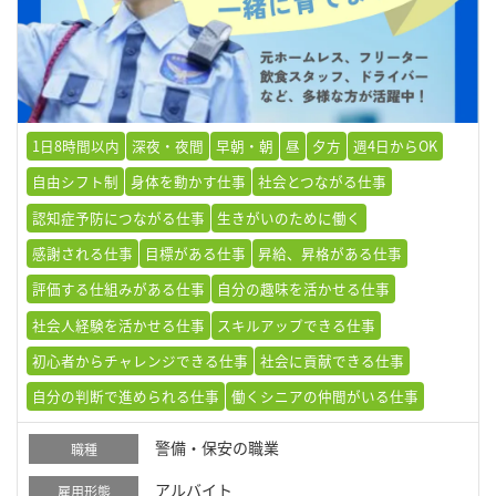
1日8時間以内
深夜・夜間
早朝・朝
昼
夕方
週4日からOK
自由シフト制
身体を動かす仕事
社会とつながる仕事
認知症予防につながる仕事
生きがいのために働く
感謝される仕事
目標がある仕事
昇給、昇格がある仕事
評価する仕組みがある仕事
自分の趣味を活かせる仕事
社会人経験を活かせる仕事
スキルアップできる仕事
初心者からチャレンジできる仕事
社会に貢献できる仕事
自分の判断で進められる仕事
働くシニアの仲間がいる仕事
警備・保安の職業
職種
アルバイト
雇用形態