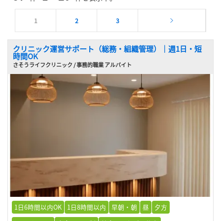
1
2
3
クリニック運営サポート（総務・組織管理）｜週1日・短
時間OK
さそうライフクリニック / 事務的職業 アルバイト
1日6時間以内OK
1日8時間以内
早朝・朝
昼
夕方