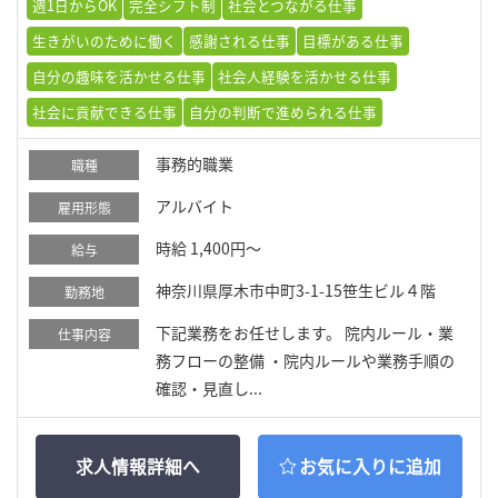
週1日からOK
完全シフト制
社会とつながる仕事
生きがいのために働く
感謝される仕事
目標がある仕事
自分の趣味を活かせる仕事
社会人経験を活かせる仕事
社会に貢献できる仕事
自分の判断で進められる仕事
事務的職業
職種
アルバイト
雇用形態
時給 1,400円～
給与
神奈川県厚木市中町3-1-15笹生ビル４階
勤務地
下記業務をお任せします。 院内ルール・業
仕事内容
務フローの整備 ・院内ルールや業務手順の
確認・見直し...
求人情報詳細へ
お気に入りに追加