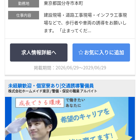
東京都国分寺市本町
勤務地
建設現場・道路工事現場・インフラ工事現
仕事内容
場などで、歩行者や車両の誘導をお願いし
ます。 「止まってくだ...
求人情報詳細へ
お気に入りに追加
掲載期間：2026/06/29～2029/06/29
未経験歓迎・個室寮あり|交通誘導警備員
株式会社ホームメイド東京 / 警備・保安の職業 アルバイト