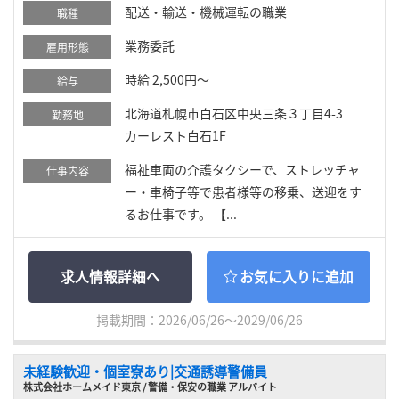
配送・輸送・機械運転の職業
職種
業務委託
雇用形態
時給 2,500円～
給与
北海道札幌市白石区中央三条３丁目4-3
勤務地
カーレスト白石1F
福祉車両の介護タクシーで、ストレッチャ
仕事内容
ー・車椅子等で患者様等の移乗、送迎をす
るお仕事です。 【...
求人情報詳細へ
お気に入りに追加
掲載期間：2026/06/26～2029/06/26
未経験歓迎・個室寮あり|交通誘導警備員
株式会社ホームメイド東京 / 警備・保安の職業 アルバイト