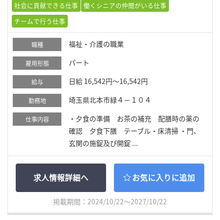
社会に貢献できる仕事
働くシニアの仲間がいる仕事
チームで行う仕事
福祉・介護の職業
職種
パート
雇用形態
日給 16,542円～16,542円
給与
埼玉県北本市緑４－１０４
勤務地
・夕食の準備 お茶の補充 配膳時の薬の
仕事内容
確認 夕食下膳 テーブル・床清掃 ・門、
玄関の施錠及び開錠 ...
求人情報詳細へ
お気に入りに追加
掲載期間：2024/10/22～2027/10/22