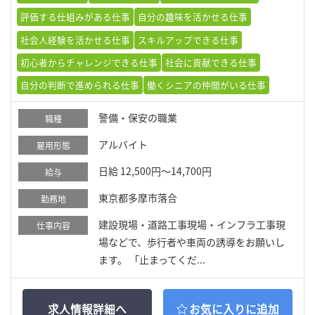
評価する仕組みがある仕事
自分の趣味を活かせる仕事
社会人経験を活かせる仕事
スキルアップできる仕事
初心者からチャレンジできる仕事
社会に貢献できる仕事
自分の判断で進められる仕事
働くシニアの仲間がいる仕事
警備・保安の職業
職種
アルバイト
雇用形態
日給 12,500円～14,700円
給与
東京都多摩市落合
勤務地
建設現場・道路工事現場・インフラ工事現
仕事内容
場などで、歩行者や車両の誘導をお願いし
ます。 「止まってくだ...
求人情報詳細へ
お気に入りに追加