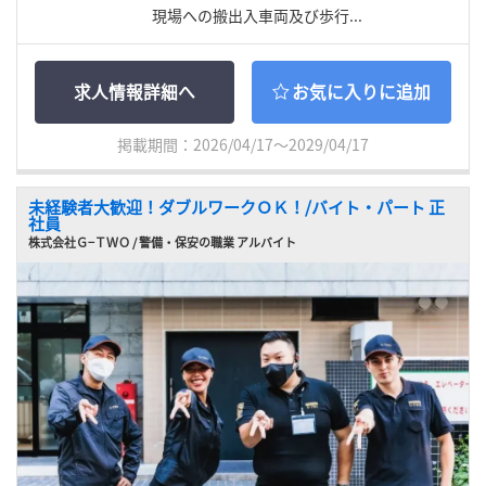
現場への搬出入車両及び歩行...
求人情報詳細へ
お気に入りに追加
掲載期間：2026/04/17～2029/04/17
未経験者大歓迎！ダブルワークＯＫ！/バイト・パート 正
社員
株式会社Ｇ−ＴＷＯ / 警備・保安の職業 アルバイト