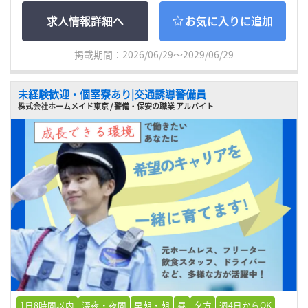
求人情報詳細へ
お気に入りに追加
掲載期間：2026/06/29～2029/06/29
未経験歓迎・個室寮あり|交通誘導警備員
株式会社ホームメイド東京 / 警備・保安の職業 アルバイト
1日8時間以内
深夜・夜間
早朝・朝
昼
夕方
週4日からOK