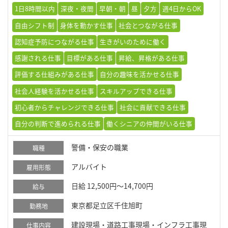
1日8時間以内
深夜・夜間
早朝・朝
昼
夕方
週4日からOK
自由シフト制
身体を動かす仕事
社会とつながる仕事
認知症予防につながる仕事
生きがいのために働く
感謝される仕事
目標がある仕事
昇給、昇格がある仕事
評価する仕組みがある仕事
自分の趣味を活かせる仕事
社会人経験を活かせる仕事
スキルアップできる仕事
初心者からチャレンジできる仕事
社会に貢献できる仕事
自分の判断で進められる仕事
働くシニアの仲間がいる仕事
警備・保安の職業
職種
アルバイト
雇用形態
日給 12,500円～14,700円
給与
東京都足立区千住旭町
勤務地
建設現場・道路工事現場・インフラ工事現
仕事内容