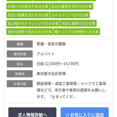
評価する仕組みがある仕事
自分の趣味を活かせる仕事
社会人経験を活かせる仕事
スキルアップできる仕事
初心者からチャレンジできる仕事
社会に貢献できる仕事
自分の判断で進められる仕事
働くシニアの仲間がいる仕事
警備・保安の職業
職種
アルバイト
雇用形態
日給 12,500円～14,700円
給与
東京都渋谷区笹塚
勤務地
建設現場・道路工事現場・インフラ工事現
仕事内容
場などで、歩行者や車両の誘導をお願いし
ます。 「止まってくだ...
求人情報詳細へ
お気に入りに追加