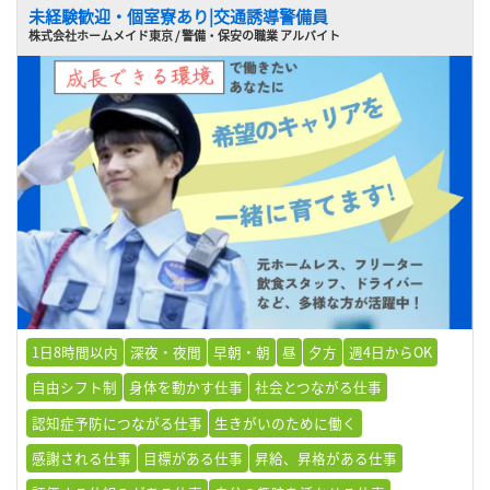
未経験歓迎・個室寮あり|交通誘導警備員
株式会社ホームメイド東京 / 警備・保安の職業 アルバイト
1日8時間以内
深夜・夜間
早朝・朝
昼
夕方
週4日からOK
自由シフト制
身体を動かす仕事
社会とつながる仕事
認知症予防につながる仕事
生きがいのために働く
感謝される仕事
目標がある仕事
昇給、昇格がある仕事