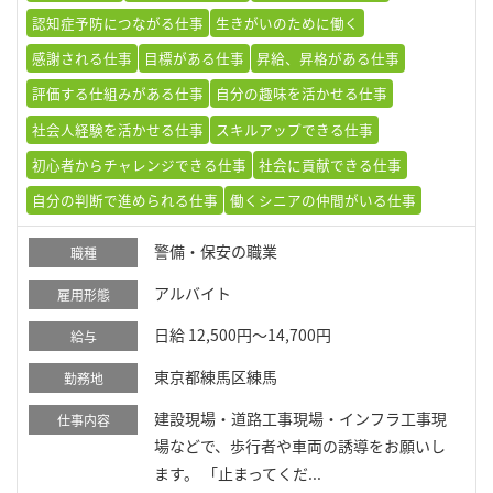
認知症予防につながる仕事
生きがいのために働く
感謝される仕事
目標がある仕事
昇給、昇格がある仕事
評価する仕組みがある仕事
自分の趣味を活かせる仕事
社会人経験を活かせる仕事
スキルアップできる仕事
初心者からチャレンジできる仕事
社会に貢献できる仕事
自分の判断で進められる仕事
働くシニアの仲間がいる仕事
警備・保安の職業
職種
アルバイト
雇用形態
日給 12,500円～14,700円
給与
東京都練馬区練馬
勤務地
建設現場・道路工事現場・インフラ工事現
仕事内容
場などで、歩行者や車両の誘導をお願いし
ます。 「止まってくだ...