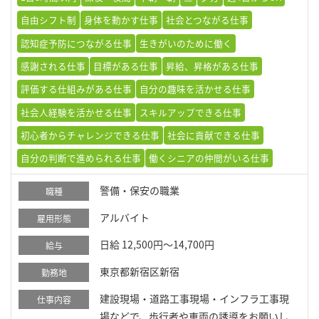
自由シフト制
身体を動かす仕事
社会とつながる仕事
認知症予防につながる仕事
生きがいのために働く
感謝される仕事
目標がある仕事
昇給、昇格がある仕事
評価する仕組みがある仕事
自分の趣味を活かせる仕事
社会人経験を活かせる仕事
スキルアップできる仕事
初心者からチャレンジできる仕事
社会に貢献できる仕事
自分の判断で進められる仕事
働くシニアの仲間がいる仕事
警備・保安の職業
職種
アルバイト
雇用形態
日給 12,500円～14,700円
給与
東京都新宿区新宿
勤務地
建設現場・道路工事現場・インフラ工事現
仕事内容
場などで、歩行者や車両の誘導をお願いし