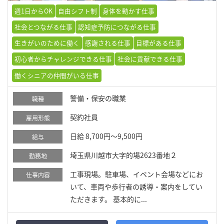
週1日からOK
自由シフト制
身体を動かす仕事
社会とつながる仕事
認知症予防につながる仕事
生きがいのために働く
感謝される仕事
目標がある仕事
初心者からチャレンジできる仕事
社会に貢献できる仕事
働くシニアの仲間がいる仕事
警備・保安の職業
職種
契約社員
雇用形態
日給 8,700円～9,500円
給与
埼玉県川越市大字的場2623番地２
勤務地
工事現場。駐車場、イベント会場などにお
仕事内容
いて、車両や歩行者の誘導・案内をしてい
ただきます。 基本的に...