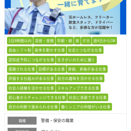
1日8時間以内
深夜・夜間
早朝・朝
昼
夕方
週4日からOK
自由シフト制
身体を動かす仕事
社会とつながる仕事
認知症予防につながる仕事
生きがいのために働く
感謝される仕事
目標がある仕事
昇給、昇格がある仕事
評価する仕組みがある仕事
自分の趣味を活かせる仕事
社会人経験を活かせる仕事
スキルアップできる仕事
初心者からチャレンジできる仕事
社会に貢献できる仕事
自分の判断で進められる仕事
働くシニアの仲間がいる仕事
警備・保安の職業
職種