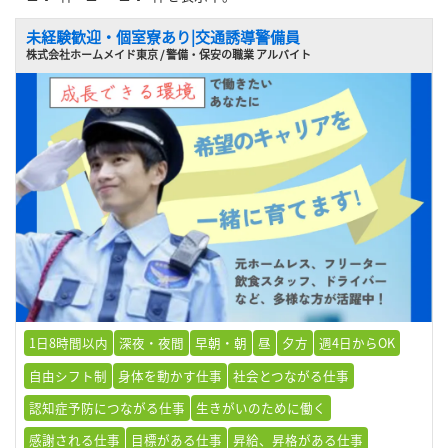
未経験歓迎・個室寮あり|交通誘導警備員
株式会社ホームメイド東京 / 警備・保安の職業 アルバイト
1日8時間以内
深夜・夜間
早朝・朝
昼
夕方
週4日からOK
自由シフト制
身体を動かす仕事
社会とつながる仕事
認知症予防につながる仕事
生きがいのために働く
感謝される仕事
目標がある仕事
昇給、昇格がある仕事