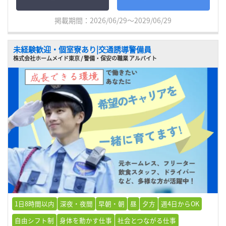
掲載期間：2026/06/29～2029/06/29
未経験歓迎・個室寮あり|交通誘導警備員
株式会社ホームメイド東京 / 警備・保安の職業 アルバイト
1日8時間以内
深夜・夜間
早朝・朝
昼
夕方
週4日からOK
自由シフト制
身体を動かす仕事
社会とつながる仕事