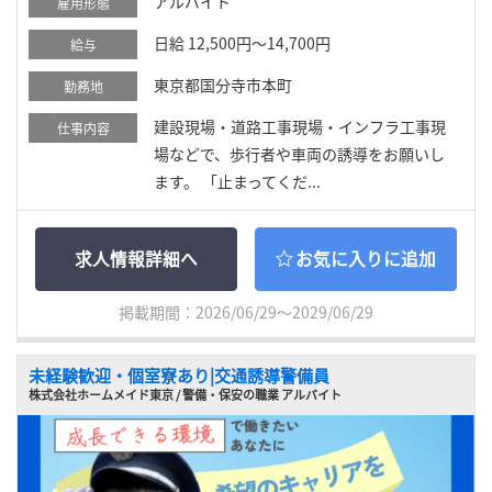
アルバイト
雇用形態
日給 12,500円～14,700円
給与
東京都国分寺市本町
勤務地
建設現場・道路工事現場・インフラ工事現
仕事内容
場などで、歩行者や車両の誘導をお願いし
ます。 「止まってくだ...
求人情報詳細へ
お気に入りに追加
掲載期間：2026/06/29～2029/06/29
未経験歓迎・個室寮あり|交通誘導警備員
株式会社ホームメイド東京 / 警備・保安の職業 アルバイト