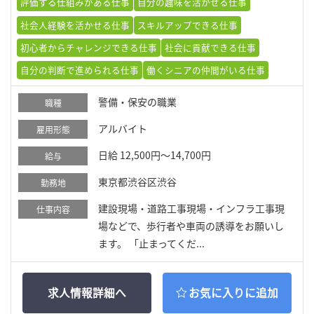
評価する仕組みがある仕事
自分の趣味を活かせる仕事
社会人経験を活かせる仕事
スキルアップできる仕事
初心者からチャレンジできる仕事
社会に貢献できる仕事
自分の判断で進められる仕事
働くシニアの仲間がいる仕事
警備・保安の職業
職種
アルバイト
雇用形態
日給 12,500円～14,700円
給与
東京都渋谷区渋谷
勤務地
建設現場・道路工事現場・インフラ工事現
仕事内容
場などで、歩行者や車両の誘導をお願いし
ます。 「止まってくだ...
求人情報詳細へ
お気に入りに追加