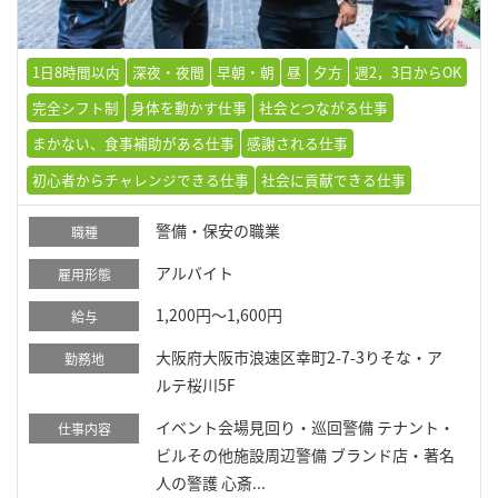
1日8時間以内
深夜・夜間
早朝・朝
昼
夕方
週2，3日からOK
完全シフト制
身体を動かす仕事
社会とつながる仕事
まかない、食事補助がある仕事
感謝される仕事
初心者からチャレンジできる仕事
社会に貢献できる仕事
警備・保安の職業
職種
アルバイト
雇用形態
1,200円～1,600円
給与
大阪府大阪市浪速区幸町2-7-3りそな・ア
勤務地
ルテ桜川5F
イベント会場見回り・巡回警備 テナント・
仕事内容
ビルその他施設周辺警備 ブランド店・著名
人の警護 心斎...