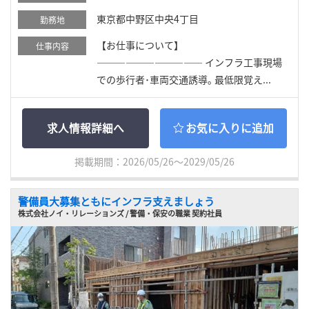
東京都中野区中央4丁目
勤務地
【お仕事について】
仕事内容
――――――――――― インフラ工事現場
での歩行者･車両交通誘導｡ 最低限覚え...
求人情報詳細へ
お気に入りに追加
掲載期間：2026/05/26～2029/05/26
警備員大募集ともにインフラ支えましょう
株式会社ノイ・リレーションズ / 警備・保安の職業 契約社員