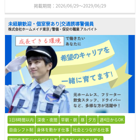
掲載期間：2026/06/29～2029/06/29
未経験歓迎・個室寮あり|交通誘導警備員
株式会社ホームメイド東京 / 警備・保安の職業 アルバイト
1日8時間以内
深夜・夜間
早朝・朝
昼
夕方
週4日からOK
自由シフト制
身体を動かす仕事
社会とつながる仕事
認知症予防につながる仕事
生きがいのために働く