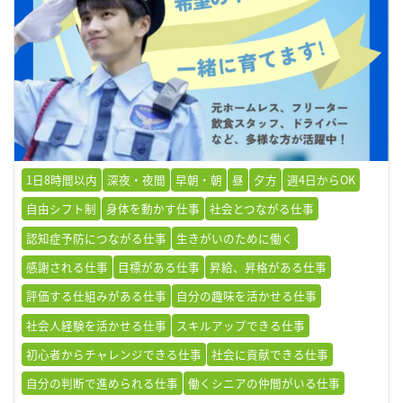
1日8時間以内
深夜・夜間
早朝・朝
昼
夕方
週4日からOK
自由シフト制
身体を動かす仕事
社会とつながる仕事
認知症予防につながる仕事
生きがいのために働く
感謝される仕事
目標がある仕事
昇給、昇格がある仕事
評価する仕組みがある仕事
自分の趣味を活かせる仕事
社会人経験を活かせる仕事
スキルアップできる仕事
初心者からチャレンジできる仕事
社会に貢献できる仕事
自分の判断で進められる仕事
働くシニアの仲間がいる仕事