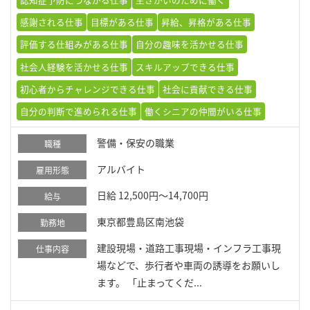
感謝される仕事
目標がある仕事
昇給、昇格がある仕事
評価する仕組みがある仕事
自分の趣味を活かせる仕事
社会人経験を活かせる仕事
スキルアップできる仕事
初心者からチャレンジできる仕事
社会に貢献できる仕事
自分の判断で進められる仕事
働くシニアの仲間がいる仕事
警備・保安の職業
職種
アルバイト
雇用形態
日給 12,500円～14,700円
給与
東京都豊島区南池袋
勤務地
建設現場・道路工事現場・インフラ工事現
仕事内容
場などで、歩行者や車両の誘導をお願いし
ます。 「止まってくだ...