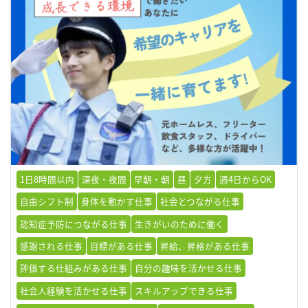
1日8時間以内
深夜・夜間
早朝・朝
昼
夕方
週4日からOK
自由シフト制
身体を動かす仕事
社会とつながる仕事
認知症予防につながる仕事
生きがいのために働く
感謝される仕事
目標がある仕事
昇給、昇格がある仕事
評価する仕組みがある仕事
自分の趣味を活かせる仕事
社会人経験を活かせる仕事
スキルアップできる仕事