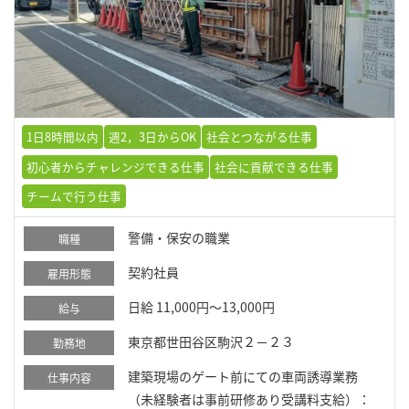
1日8時間以内
週2，3日からOK
社会とつながる仕事
初心者からチャレンジできる仕事
社会に貢献できる仕事
チームで行う仕事
警備・保安の職業
職種
契約社員
雇用形態
日給 11,000円～13,000円
給与
東京都世田谷区駒沢２－２３
勤務地
建築現場のゲート前にての車両誘導業務
仕事内容
（未経験者は事前研修あり受講料支給）：