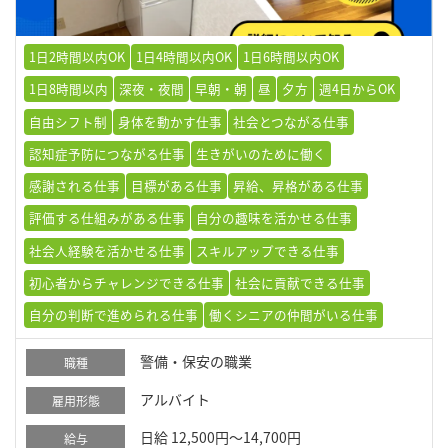
1日2時間以内OK
1日4時間以内OK
1日6時間以内OK
1日8時間以内
深夜・夜間
早朝・朝
昼
夕方
週4日からOK
自由シフト制
身体を動かす仕事
社会とつながる仕事
認知症予防につながる仕事
生きがいのために働く
感謝される仕事
目標がある仕事
昇給、昇格がある仕事
評価する仕組みがある仕事
自分の趣味を活かせる仕事
社会人経験を活かせる仕事
スキルアップできる仕事
初心者からチャレンジできる仕事
社会に貢献できる仕事
自分の判断で進められる仕事
働くシニアの仲間がいる仕事
警備・保安の職業
職種
アルバイト
雇用形態
日給 12,500円～14,700円
給与