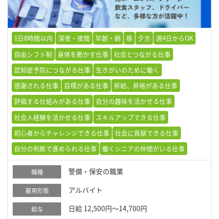
1日8時間以内
深夜・夜間
早朝・朝
昼
夕方
週4日からOK
自由シフト制
身体を動かす仕事
社会とつながる仕事
認知症予防につながる仕事
生きがいのために働く
感謝される仕事
目標がある仕事
昇給、昇格がある仕事
評価する仕組みがある仕事
自分の趣味を活かせる仕事
社会人経験を活かせる仕事
スキルアップできる仕事
初心者からチャレンジできる仕事
社会に貢献できる仕事
自分の判断で進められる仕事
働くシニアの仲間がいる仕事
警備・保安の職業
職種
アルバイト
雇用形態
日給 12,500円～14,700円
給与