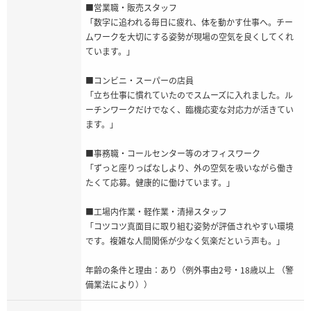
■営業職・販売スタッフ
「数字に追われる毎日に疲れ、体を動かす仕事へ。チー
ムワークを大切にする姿勢が現場の空気を良くしてくれ
ています。」
■コンビニ・スーパーの店員
「立ち仕事に慣れていたのでスムーズに入れました。ル
ーチンワークだけでなく、臨機応変な対応力が活きてい
ます。」
■事務職・コールセンター等のオフィスワーク
「ずっと座りっぱなしより、外の空気を吸いながら働き
たくて応募。健康的に働けています。」
■工場内作業・軽作業・清掃スタッフ
「コツコツ真面目に取り組む姿勢が評価されやすい環境
です。複雑な人間関係が少なく気楽だという声も。」
年齢の条件と理由：あり（例外事由2号・18歳以上 （警
備業法により））