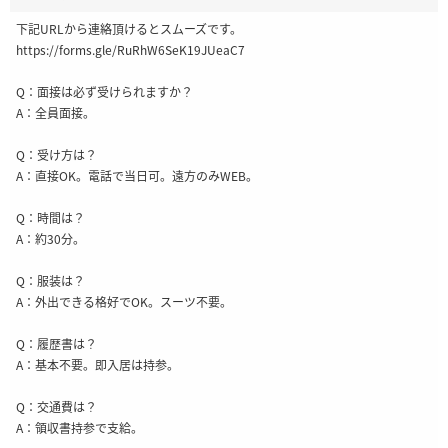
下記URLから連絡頂けるとスムーズです。
https://forms.gle/RuRhW6SeK19JUeaC7
Q：面接は必ず受けられますか？
A：全員面接。
Q：受け方は？
A：直接OK。電話で当日可。遠方のみWEB。
Q：時間は？
A：約30分。
Q：服装は？
A：外出できる格好でOK。スーツ不要。
Q：履歴書は？
A：基本不要。即入居は持参。
Q：交通費は？
A：領収書持参で支給。