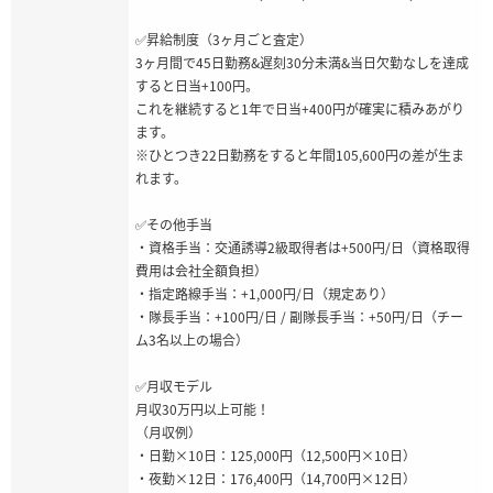
✅昇給制度（3ヶ月ごと査定）
3ヶ月間で45日勤務&遅刻30分未満&当日欠勤なしを達成
すると日当+100円。
これを継続すると1年で日当+400円が確実に積みあがり
ます。
※ひとつき22日勤務をすると年間105,600円の差が生ま
れます。
✅その他手当
・資格手当：交通誘導2級取得者は+500円/日（資格取得
費用は会社全額負担）
・指定路線手当：+1,000円/日（規定あり）
・隊長手当：+100円/日 / 副隊長手当：+50円/日（チー
ム3名以上の場合）
✅月収モデル
月収30万円以上可能！
（月収例）
・日勤×10日：125,000円（12,500円×10日）
・夜勤×12日：176,400円（14,700円×12日）