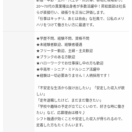
20〜70代の異業種出身者が多数活躍中！昇給面談は社長
らが直接行い、頑張りを正当に評価します。
「仕事はキッチリ、あとは自由」な社風で、公私のメリ
ハリをつけて働きたい方に最適です。
★学歴不問、経験不問、資格不問
★未経験者歓迎、経験者優遇
★フリーター歓迎、主婦・主夫歓迎
★ブランクのある方歓迎
★ハローワークでお仕事探し中の方も歓迎
★中高年・シニア・ミドルシニア活躍中
★経験は一切必要ありません！人柄採用です！
「不安定な生活から抜け出したい」「安定した収入が欲
しい」
「定年退職したけど、まだまだ働きたい」
「学校や趣味の予定が立てにくいので、好きな時に働き
たい」など、応募理由は様々♪
シフト融通が効くことや安定した収入が得られるので、
定着した方もたくさんいます。