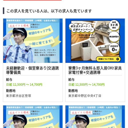
この求人を見ている人は、以下の求人も見ています
未経験歓迎・個室寮あり|交通誘
寮費3ヶ月無料＆即入居OK❗ 家具
導警備員
家電付寮⭐交通誘導
給与
給与
日給 12,500円 ～ 14,700円
日給 12,500円 ～ 14,700円
勤務地
勤務地
東京都渋谷区笹塚
東京都中野区中央4丁目