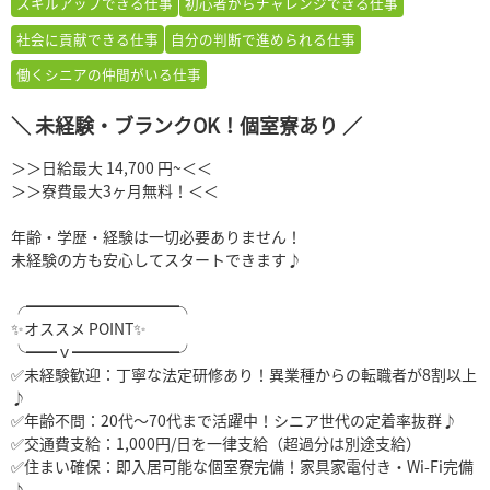
スキルアップできる仕事
初心者からチャレンジできる仕事
社会に貢献できる仕事
自分の判断で進められる仕事
働くシニアの仲間がいる仕事
＼ 未経験・ブランクOK！個室寮あり ／
＞＞日給最大 14,700 円~＜＜
＞＞寮費最大3ヶ月無料！＜＜
年齢・学歴・経験は一切必要ありません！
未経験の方も安心してスタートできます♪
╭━━━━━━━━━━╮
✨オススメ POINT✨
╰━━ｖ━━━━━━━╯
✅未経験歓迎：丁寧な法定研修あり！異業種からの転職者が8割以上
♪
✅年齢不問：20代〜70代まで活躍中！シニア世代の定着率抜群♪
✅交通費支給：1,000円/日を一律支給（超過分は別途支給）
✅住まい確保：即入居可能な個室寮完備！家具家電付き・Wi-Fi完備
♪