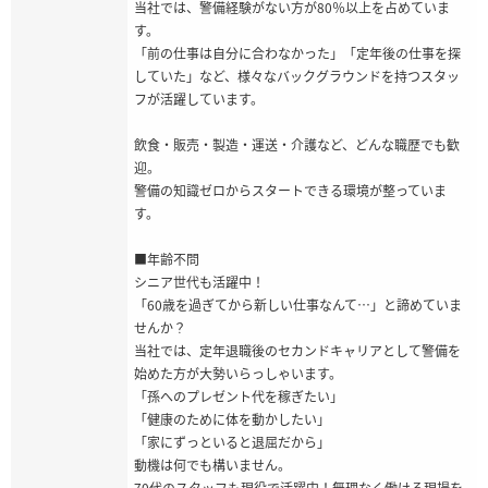
当社では、警備経験がない方が80％以上を占めていま
す。
「前の仕事は自分に合わなかった」「定年後の仕事を探
していた」など、様々なバックグラウンドを持つスタッ
フが活躍しています。
飲食・販売・製造・運送・介護など、どんな職歴でも歓
迎。
警備の知識ゼロからスタートできる環境が整っていま
す。
■年齢不問
シニア世代も活躍中！
「60歳を過ぎてから新しい仕事なんて…」と諦めていま
せんか？
当社では、定年退職後のセカンドキャリアとして警備を
始めた方が大勢いらっしゃいます。
「孫へのプレゼント代を稼ぎたい」
「健康のために体を動かしたい」
「家にずっといると退屈だから」
動機は何でも構いません。
70代のスタッフも現役で活躍中！無理なく働ける現場を