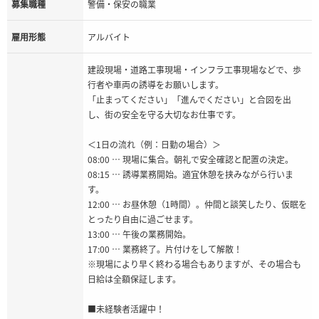
募集職種
警備・保安の職業
雇用形態
アルバイト
建設現場・道路工事現場・インフラ工事現場などで、歩
行者や車両の誘導をお願いします。
「止まってください」「進んでください」と合図を出
し、街の安全を守る大切なお仕事です。
＜1日の流れ（例：日勤の場合）＞
08:00 … 現場に集合。朝礼で安全確認と配置の決定。
08:15 … 誘導業務開始。適宜休憩を挟みながら行いま
す。
12:00 … お昼休憩（1時間）。仲間と談笑したり、仮眠を
とったり自由に過ごせます。
13:00 … 午後の業務開始。
17:00 … 業務終了。片付けをして解散！
※現場により早く終わる場合もありますが、その場合も
日給は全額保証します。
■未経験者活躍中！