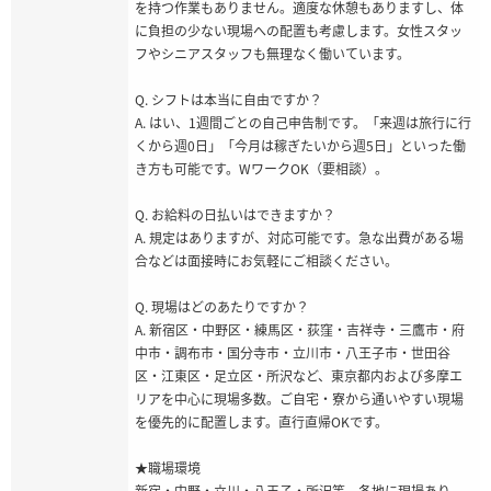
を持つ作業もありません。適度な休憩もありますし、体
に負担の少ない現場への配置も考慮します。女性スタッ
フやシニアスタッフも無理なく働いています。
Q. シフトは本当に自由ですか？
A. はい、1週間ごとの自己申告制です。「来週は旅行に行
くから週0日」「今月は稼ぎたいから週5日」といった働
き方も可能です。WワークOK（要相談）。
Q. お給料の日払いはできますか？
A. 規定はありますが、対応可能です。急な出費がある場
合などは面接時にお気軽にご相談ください。
Q. 現場はどのあたりですか？
A. 新宿区・中野区・練馬区・荻窪・吉祥寺・三鷹市・府
中市・調布市・国分寺市・立川市・八王子市・世田谷
区・江東区・足立区・所沢など、東京都内および多摩エ
リアを中心に現場多数。ご自宅・寮から通いやすい現場
を優先的に配置します。直行直帰OKです。
★職場環境
新宿・中野・立川・八王子・所沢等、各地に現場あり。