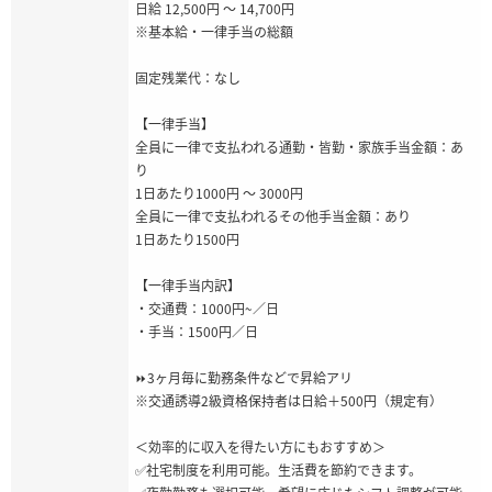
日給 12,500円 ～ 14,700円
※基本給・一律手当の総額
固定残業代：なし
【一律手当】
全員に一律で支払われる通勤・皆勤・家族手当金額：あ
り
1日あたり1000円 〜 3000円
全員に一律で支払われるその他手当金額：あり
1日あたり1500円
【一律手当内訳】
・交通費：1000円~／日
・手当：1500円／日
⏩3ヶ月毎に勤務条件などで昇給アリ
※交通誘導2級資格保持者は日給＋500円（規定有）
＜効率的に収入を得たい方にもおすすめ＞
✅社宅制度を利用可能。生活費を節約できます。