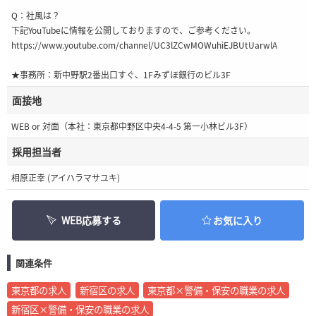
Q：社風は？
下記YouTubeに情報を公開しておりますので、ご参考ください。
https://www.youtube.com/channel/UC3lZCwMOWuhiEJBUtUarwlA
★事務所：新中野駅2番出口すぐ、1Fみずほ銀行のビル3F
面接地
WEB or 対面（本社：東京都中野区中央4-4-5 第一小林ビル3F）
採用担当者
相原正幸 (アイハラマサユキ)
WEB応募する
お気に入り
関連条件
東京都の求人
新宿区の求人
東京都×警備・保安の職業の求人
新宿区×警備・保安の職業の求人