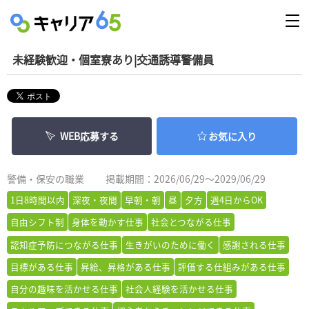
未経験歓迎・個室寮あり|交通誘導警備員
WEB応募する
お気に入り
警備・保安の職業
掲載期間：2026/06/29～2029/06/29
1日8時間以内
深夜・夜間
早朝・朝
昼
夕方
週4日からOK
自由シフト制
身体を動かす仕事
社会とつながる仕事
認知症予防につながる仕事
生きがいのために働く
感謝される仕事
目標がある仕事
昇給、昇格がある仕事
評価する仕組みがある仕事
自分の趣味を活かせる仕事
社会人経験を活かせる仕事