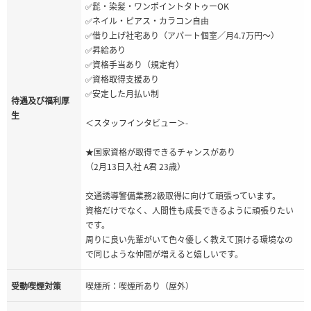
✅髭・染髪・ワンポイントタトゥーOK
✅ネイル・ピアス・カラコン自由
✅借り上げ社宅あり（アパート個室／月4.7万円～）
✅昇給あり
✅資格手当あり（規定有）
✅資格取得支援あり
✅安定した月払い制
待遇及び福利厚
生
＜スタッフインタビュー＞-
★国家資格が取得できるチャンスがあり
（2月13日入社 A君 23歳）
交通誘導警備業務2級取得に向けて頑張っています。
資格だけでなく、人間性も成長できるように頑張りたい
です。
周りに良い先輩がいて色々優しく教えて頂ける環境なの
で同じような仲間が増えると嬉しいです。
受動喫煙対策
喫煙所：喫煙所あり（屋外）