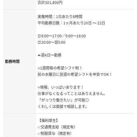
合計301,400円
実働時間：1日あたり8時間
平均勤務日数：1ヶ月あたり20日 〜 22日
⏰8:00～17:00／9:00～18:00
⏰20:00～翌5:00
⏩週4日～勤務
勤務時間
⭐1週間毎の希望シフト制！
前の水曜日に翌週の希望シフトを申告でOK！
⭐現場、いっぱいあります！
仕事がなくなるってことはありえません。
「がっつり働きたい」が可能◎
くわしくは面接で相談します。
【福利厚生】
✅交通費支給（規定有）
✅制服貸与（規定有）