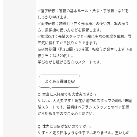
✅座学研修：警備の基本ルール・法令・事故防止などを
しっかり学びます。
✅実技研修：誘導灯（赤く光る棒）の使い方、旗の振り
方、無線機の使い方などを練習します。
✅現場OJT：先輩スタッフと一緒に実際の現場を体験。雰
囲気に慣れてから独り立ちできます。
※研修期間（約3日間・20時間）も給与が発生します（研
修手当：24,520円）。
学びながら稼げる安心のスタートです。
╭━━━━━━━━━━╮
よくある質問 Q&A
╰━━ｖ━━━━━━━╯
Q. 本当に未経験でも大丈夫ですか？
A. はい、大丈夫です！現在活躍中のスタッフの8割が未経
験スタートです。最初はベテランスタッフとのペア配置
から始めますのでご安心ください。
Q. 体力に自信がないのですが…。
A. ずっと走り回るような仕事ではありません。重いもの