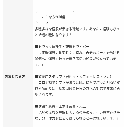
╭━━━━━━━━━━╮
こんな方が活躍
╰━━ｖ━━━━━━━╯
多種多様な経験が活きる職場です。あなたの経験もきっ
と話題の種になります！
■トラック運転手・配送ドライバー
「長距離運転の拘束時間に疲れ、自分のペースで働ける
警備へ。運転で培った道路事情の知識が役立っていま
す。」
対象となる方
■飲食店スタッフ（居酒屋・カフェ・レストラン）
「コロナ禍でシフトが減り転職。接客で培った明るい挨
拶や気配りは、現場周辺の住民の方への対応で非常に感
謝されます。」
■建設作業員・土木作業員・大工
「現場の流れを理解しているのが強み。重い資材運びが
ない分、体力的に長く続けられると喜ばれています。」