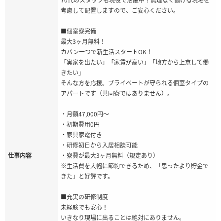
考慮して配置しますので、ご安心ください。
■個室寮完備
最大3ヶ月無料！
カバン一つで新生活スタートOK！
「実家を出たい」「家賃が高い」「地方から上京して働
きたい」
そんな方を応援。プライベートが守られる個室タイプの
アパートです（共同寮ではありません）。
・月額47,000円〜
・初期費用0円
・家具家電付き
・研修初日から入居相談可能
仕事内容
・寮費が最大3ヶ月無料（規定あり）
※生活費を大幅に節約できるため、「思ったより貯金で
きた」と好評です。
■充実の研修制度
未経験でも安心！
いきなり現場に出ることは絶対にありません。