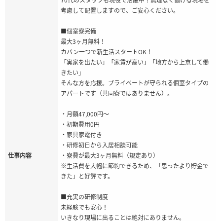
考慮して配置しますので、ご安心ください。
■個室寮完備
最大3ヶ月無料！
カバン一つで新生活スタートOK！
「実家を出たい」「家賃が高い」「地方から上京して働
きたい」
そんな方を応援。プライベートが守られる個室タイプの
アパートです（共同寮ではありません）。
・月額47,000円〜
・初期費用0円
・家具家電付き
・研修初日から入居相談可能
仕事内容
・寮費が最大3ヶ月無料（規定あり）
※生活費を大幅に節約できるため、「思ったより貯金で
きた」と好評です。
■充実の研修制度
未経験でも安心！
いきなり現場に出ることは絶対にありません。