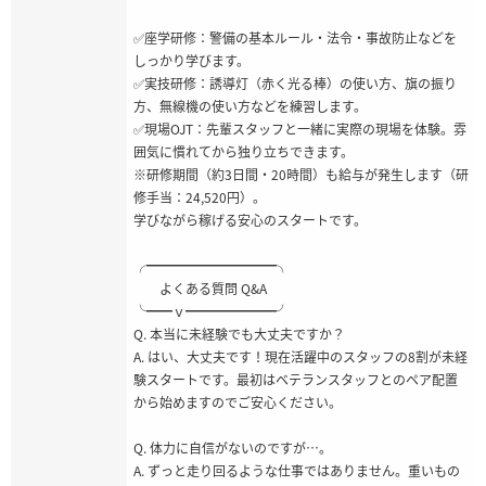
✅座学研修：警備の基本ルール・法令・事故防止などを
しっかり学びます。
✅実技研修：誘導灯（赤く光る棒）の使い方、旗の振り
方、無線機の使い方などを練習します。
✅現場OJT：先輩スタッフと一緒に実際の現場を体験。雰
囲気に慣れてから独り立ちできます。
※研修期間（約3日間・20時間）も給与が発生します（研
修手当：24,520円）。
学びながら稼げる安心のスタートです。
╭━━━━━━━━━━╮
よくある質問 Q&A
╰━━ｖ━━━━━━━╯
Q. 本当に未経験でも大丈夫ですか？
A. はい、大丈夫です！現在活躍中のスタッフの8割が未経
験スタートです。最初はベテランスタッフとのペア配置
から始めますのでご安心ください。
Q. 体力に自信がないのですが…。
A. ずっと走り回るような仕事ではありません。重いもの