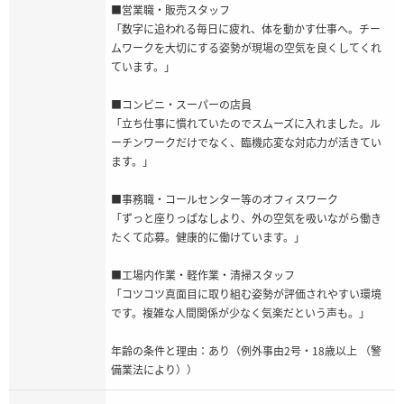
■営業職・販売スタッフ
「数字に追われる毎日に疲れ、体を動かす仕事へ。チー
ムワークを大切にする姿勢が現場の空気を良くしてくれ
ています。」
■コンビニ・スーパーの店員
「立ち仕事に慣れていたのでスムーズに入れました。ル
ーチンワークだけでなく、臨機応変な対応力が活きてい
ます。」
■事務職・コールセンター等のオフィスワーク
「ずっと座りっぱなしより、外の空気を吸いながら働き
たくて応募。健康的に働けています。」
■工場内作業・軽作業・清掃スタッフ
「コツコツ真面目に取り組む姿勢が評価されやすい環境
です。複雑な人間関係が少なく気楽だという声も。」
年齢の条件と理由：あり（例外事由2号・18歳以上 （警
備業法により））