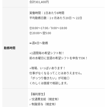
合計301,400円
実働時間：1日あたり8時間
平均勤務日数：1ヶ月あたり20日 〜 22日
⏰8:00～17:00／9:00～18:00
⏰20:00～翌5:00
⏩週4日～勤務
勤務時間
⭐1週間毎の希望シフト制！
前の水曜日に翌週の希望シフトを申告でOK！
⭐現場、いっぱいあります！
仕事がなくなるってことはありえません。
「がっつり働きたい」が可能◎
くわしくは面接で相談します。
【福利厚生】
✅交通費支給（規定有）
✅制服貸与（規定有）