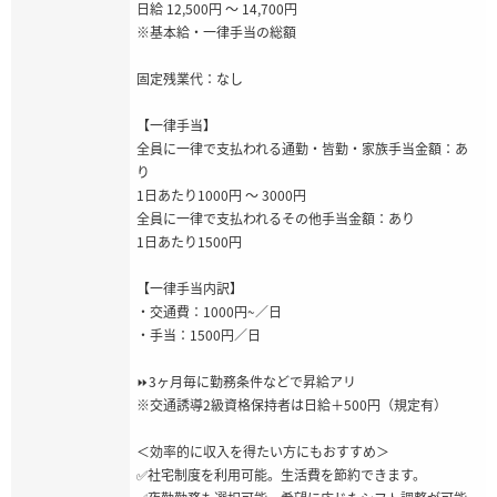
日給 12,500円 ～ 14,700円
※基本給・一律手当の総額
固定残業代：なし
【一律手当】
全員に一律で支払われる通勤・皆勤・家族手当金額：あ
り
1日あたり1000円 〜 3000円
全員に一律で支払われるその他手当金額：あり
1日あたり1500円
【一律手当内訳】
・交通費：1000円~／日
・手当：1500円／日
⏩3ヶ月毎に勤務条件などで昇給アリ
※交通誘導2級資格保持者は日給＋500円（規定有）
＜効率的に収入を得たい方にもおすすめ＞
✅社宅制度を利用可能。生活費を節約できます。