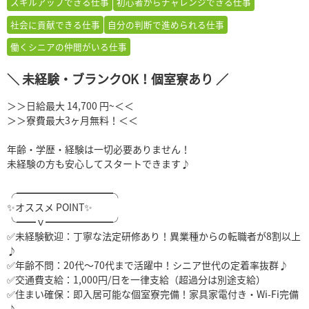
スキルアップできる仕事
初心者からチャレンジできる仕事
社会に貢献できる仕事
自分の判断で進められる仕事
働くシニアの仲間がいる仕事
＼ 未経験・ブランクOK！個室寮あり ／
＞＞日給最大 14,700 円~＜＜
＞＞寮費最大3ヶ月無料！＜＜
年齢・学歴・経験は一切必要ありません！
未経験の方も安心してスタートできます♪
╭━━━━━━━━━━╮
✨オススメ POINT✨
╰━━ｖ━━━━━━━╯
✅未経験歓迎：丁寧な法定研修あり！異業種からの転職者が8割以上
♪
✅年齢不問：20代〜70代まで活躍中！シニア世代の定着率抜群♪
✅交通費支給：1,000円/日を一律支給（超過分は別途支給）
✅住まい確保：即入居可能な個室寮完備！家具家電付き・Wi-Fi完備
♪