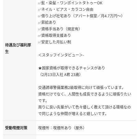
✅髭・染髪・ワンポイントタトゥーOK
✅ネイル・ピアス・カラコン自由
✅借り上げ社宅あり（アパート個室／月4.7万円～）
✅昇給あり
✅資格手当あり（規定有）
✅資格取得支援あり
✅安定した月払い制
待遇及び福利厚
生
＜スタッフインタビュー＞-
★国家資格が取得できるチャンスがあり
（2月13日入社 A君 23歳）
交通誘導警備業務2級取得に向けて頑張っています。
資格だけでなく、人間性も成長できるように頑張りたい
です。
周りに良い先輩がいて色々優しく教えて頂ける環境なの
で同じような仲間が増えると嬉しいです。
受動喫煙対策
喫煙所：喫煙所あり（屋外）