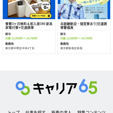
寮費3ヶ月無料＆即入居OK❗ 家具
未経験歓迎・個室寮あり|交通誘
家電付寮⭐交通誘導
導警備員
給与
給与
日給 12,500円 ～ 14,700円
日給 12,500円 ～ 14,700円
勤務地
勤務地
東京都中野区中央4丁目
東京都新宿区新宿
トップ
仕事を探す
新着の求人
特集コンテンツ