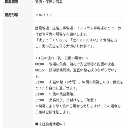
募集職種
警備・保安の職業
雇用形態
アルバイト
建設現場・道路工事現場・インフラ工事現場などで、歩
行者や車両の誘導をお願いします。
「止まってください」「進んでください」と合図を出
し、街の安全を守る大切なお仕事です。
＜1日の流れ（例：日勤の場合）＞
08:00 … 現場に集合。朝礼で安全確認と配置の決定。
08:15 … 誘導業務開始。適宜休憩を挟みながら行いま
す。
12:00 … お昼休憩（1時間）。仲間と談笑したり、仮眠を
とったり自由に過ごせます。
13:00 … 午後の業務開始。
17:00 … 業務終了。片付けをして解散！
※現場により早く終わる場合もありますが、その場合も
日給は全額保証します。
■未経験者活躍中！