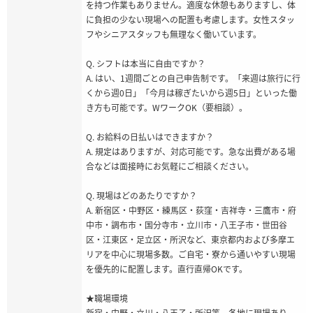
を持つ作業もありません。適度な休憩もありますし、体
に負担の少ない現場への配置も考慮します。女性スタッ
フやシニアスタッフも無理なく働いています。
Q. シフトは本当に自由ですか？
A. はい、1週間ごとの自己申告制です。「来週は旅行に行
くから週0日」「今月は稼ぎたいから週5日」といった働
き方も可能です。WワークOK（要相談）。
Q. お給料の日払いはできますか？
A. 規定はありますが、対応可能です。急な出費がある場
合などは面接時にお気軽にご相談ください。
Q. 現場はどのあたりですか？
A. 新宿区・中野区・練馬区・荻窪・吉祥寺・三鷹市・府
中市・調布市・国分寺市・立川市・八王子市・世田谷
区・江東区・足立区・所沢など、東京都内および多摩エ
リアを中心に現場多数。ご自宅・寮から通いやすい現場
を優先的に配置します。直行直帰OKです。
★職場環境
新宿・中野・立川・八王子・所沢等、各地に現場あり。