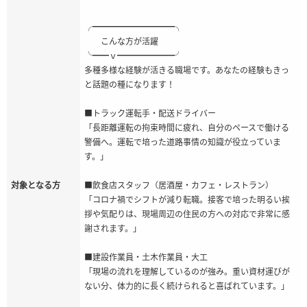
╭━━━━━━━━━━╮
こんな方が活躍
╰━━ｖ━━━━━━━╯
多種多様な経験が活きる職場です。あなたの経験もきっ
と話題の種になります！
■トラック運転手・配送ドライバー
「長距離運転の拘束時間に疲れ、自分のペースで働ける
警備へ。運転で培った道路事情の知識が役立っていま
す。」
対象となる方
■飲食店スタッフ（居酒屋・カフェ・レストラン）
「コロナ禍でシフトが減り転職。接客で培った明るい挨
拶や気配りは、現場周辺の住民の方への対応で非常に感
謝されます。」
■建設作業員・土木作業員・大工
「現場の流れを理解しているのが強み。重い資材運びが
ない分、体力的に長く続けられると喜ばれています。」