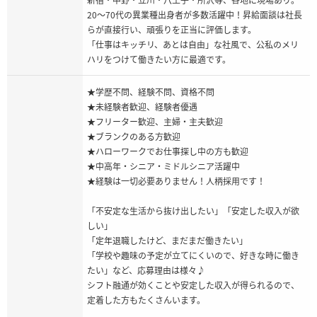
20〜70代の異業種出身者が多数活躍中！昇給面談は社長
らが直接行い、頑張りを正当に評価します。
「仕事はキッチリ、あとは自由」な社風で、公私のメリ
ハリをつけて働きたい方に最適です。
★学歴不問、経験不問、資格不問
★未経験者歓迎、経験者優遇
★フリーター歓迎、主婦・主夫歓迎
★ブランクのある方歓迎
★ハローワークでお仕事探し中の方も歓迎
★中高年・シニア・ミドルシニア活躍中
★経験は一切必要ありません！人柄採用です！
「不安定な生活から抜け出したい」「安定した収入が欲
しい」
「定年退職したけど、まだまだ働きたい」
「学校や趣味の予定が立てにくいので、好きな時に働き
たい」など、応募理由は様々♪
シフト融通が効くことや安定した収入が得られるので、
定着した方もたくさんいます。