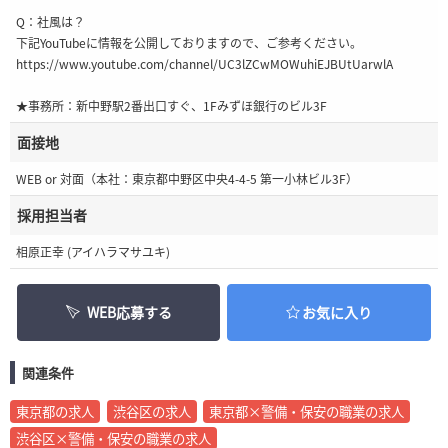
Q：社風は？
下記YouTubeに情報を公開しておりますので、ご参考ください。
https://www.youtube.com/channel/UC3lZCwMOWuhiEJBUtUarwlA
★事務所：新中野駅2番出口すぐ、1Fみずほ銀行のビル3F
面接地
WEB or 対面（本社：東京都中野区中央4-4-5 第一小林ビル3F）
採用担当者
相原正幸 (アイハラマサユキ)
WEB応募する
お気に入り
関連条件
東京都の求人
渋谷区の求人
東京都×警備・保安の職業の求人
渋谷区×警備・保安の職業の求人