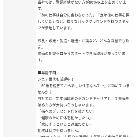
当社では、警備経験がない方が80％以上を占めていま
す。
「前の仕事は自分に合わなかった」「定年後の仕事を探
していた」など、様々なバックグラウンドを持つスタッ
フが活躍しています。
飲食・販売・製造・運送・介護など、どんな職歴でも歓
迎。
警備の知識ゼロからスタートできる環境が整っていま
す。
■年齢不問
シニア世代も活躍中！
「60歳を過ぎてから新しい仕事なんて…」と諦めていま
せんか？
当社では、定年退職後のセカンドキャリアとして警備を
始めた方が大勢いらっしゃいます。
「孫へのプレゼント代を稼ぎたい」
「健康のために体を動かしたい」
「家にずっといると退屈だから」
動機は何でも構いません。
70代のスタッフも現役で活躍中！無理なく働ける現場を