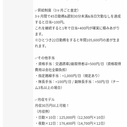
✅昇給制度（3ヶ月ごと査定）
3ヶ月間で45日勤務&遅刻30分未満&当日欠勤なしを達成
すると日当+100円。
これを継続すると1年で日当+400円が確実に積みあがり
ます。
※ひとつき22日勤務をすると年間105,600円の差が生ま
れます。
✅その他手当
・資格手当：交通誘導2級取得者は+500円/日（資格取得
費用は会社全額負担）
・指定路線手当：+1,000円/日（規定あり）
・隊長手当：+100円/日 / 副隊長手当：+50円/日（チー
ム3名以上の場合）
✅月収モデル
月収30万円以上可能！
（月収例）
・日勤×10日：125,000円（12,500円×10日）
・夜勤×12日：176,400円（14,700円×12日）