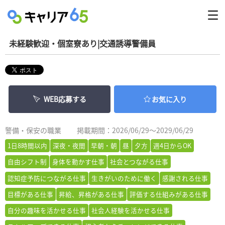
未経験歓迎・個室寮あり|交通誘導警備員
WEB応募する
お気に入り
警備・保安の職業
掲載期間：2026/06/29～2029/06/29
1日8時間以内
深夜・夜間
早朝・朝
昼
夕方
週4日からOK
自由シフト制
身体を動かす仕事
社会とつながる仕事
認知症予防につながる仕事
生きがいのために働く
感謝される仕事
目標がある仕事
昇給、昇格がある仕事
評価する仕組みがある仕事
自分の趣味を活かせる仕事
社会人経験を活かせる仕事