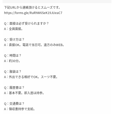
下記URLから連絡頂けるとスムーズです。
https://forms.gle/RuRhW6SeK19JUeaC7
Q：面接は必ず受けられますか？
A：全員面接。
Q：受け方は？
A：直接OK。電話で当日可。遠方のみWEB。
Q：時間は？
A：約30分。
Q：服装は？
A：外出できる格好でOK。スーツ不要。
Q：履歴書は？
A：基本不要。即入居は持参。
Q：交通費は？
A：領収書持参で支給。