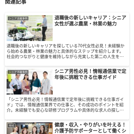
関連記事
退職後の新しいキャリア：シニア
シニア活躍事例
女性が選ぶ農業・林業の魅力
退職後の新しいキャリアを探している70代女性必見！未経験か
ら始める農業・林業の魅力と具体的なステップを紹介します。
社会的つながりと健康を維持しながら充実した第二の人生を送
りましょう。
シニア男性必見！情報通信業で定
シニア活躍事例
年後に挑戦できる仕事ガイド
「シニア男性必見！情報通信業で定年後に挑戦できる仕事ガイ
ド」では、情報通信業界での仕事と、その成功のポイントを紹
介。未経験でも安心な研修プログラムや具体的な求人の探し方
まで、シニアが新しいキャリアを築くための情報を網羅してい
ます。
健康・収入・やりがいを叶える！
地域
介護予防サポーターとして働くシ