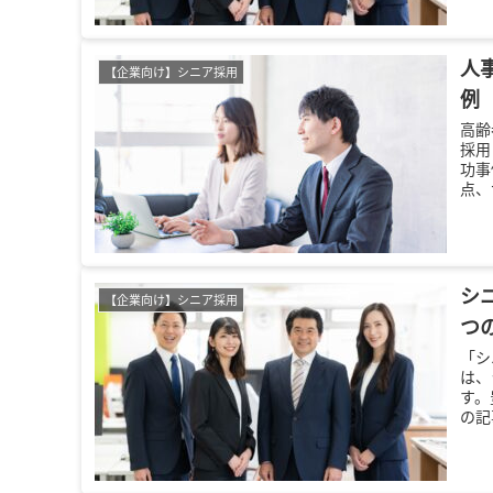
人
【企業向け】シニア採用
例
高齢
採用
功事
点、
上に
シ
【企業向け】シニア採用
つ
「シ
は、
す。
の記