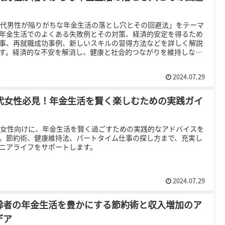
0代男性が陥りがちな年金生活の落とし穴とその回避法」をテーマ
年金生活でのよくある失敗例とその対策、経済的安定を得るため
事、再就職成功事例、新しいスキルの習得方法などを詳しく解説
す。経済的な不安を解消し、健康と社会的つながりを維持しなが
実した日々を送るための情報を提供します。
2024.07.29
0代女性必見！年金生活を賢く楽しむための実践ガイ
代女性向けに、年金生活を賢く過ごすための実践的なアドバイスを
。節約術、健康維持法、パートタイム仕事の探し方まで、充実し
ニアライフをサポートします。
2024.07.29
齢者の年金生活を豊かにする節約術と収入増加のア
デア