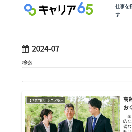
仕事を
す
2024-07
検索
高
【企業向け】シニア採用
お
「高
的な
備な
解消