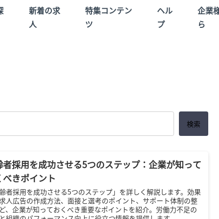
探
新着の求
特集コンテン
ヘル
企業
人
ツ
プ
ら
検索
齢者採用を成功させる5つのステップ：企業が知って
くべきポイント
齢者採用を成功させる5つのステップ」を詳しく解説します。効果
求人広告の作成方法、面接と選考のポイント、サポート体制の整
ど、企業が知っておくべき重要なポイントを紹介。労働力不足の
と組織のパフォーマンス向上に役立つ情報を提供します。