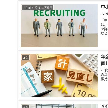
中
【企業向け】シニア採用
リ
「中
は、
を詳
など
採用
とで
ため
年
お金
直
70
の具
維持
7
お金