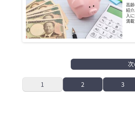
高齢
紹介
入に
満載
次
1
2
3