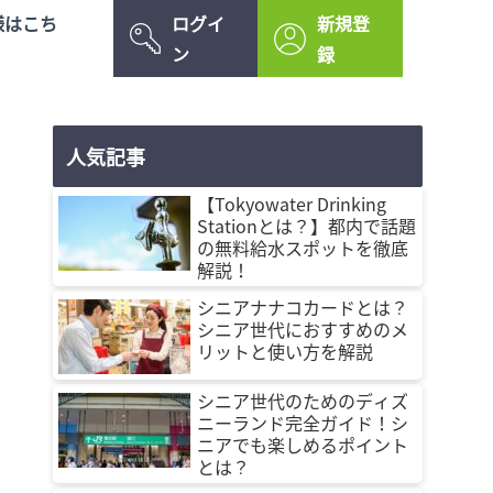
様はこち
ログイ
新規登
ン
録
人気記事
【Tokyowater Drinking
Stationとは？】都内で話題
の無料給水スポットを徹底
解説！
シニアナナコカードとは？
シニア世代におすすめのメ
リットと使い方を解説
シニア世代のためのディズ
ニーランド完全ガイド！シ
ニアでも楽しめるポイント
とは？