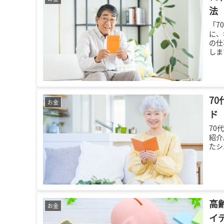
法
「7
に、
の仕
しま
ら充
7
お金
ド
70
紹介
たシ
高
お金
イ