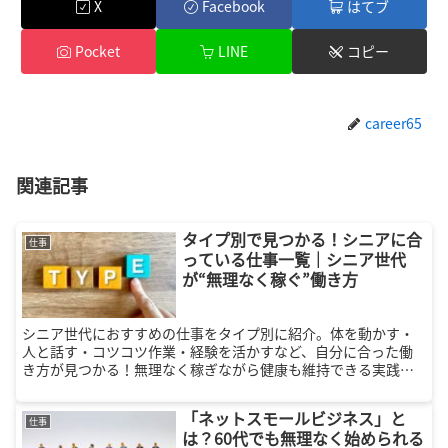
X
Facebook
はてブ
Pocket
LINE
コピー
career65
関連記事
タイプ別で見つかる！シニアに合
仕事
っている仕事一覧｜シニア世代
が“無理なく稼ぐ”働き方
シニア世代におすすめの仕事をタイプ別に紹介。体を動かす・
人と話す・コツコツ作業・経験を活かすなど、自分に合った働
き方が見つかる！無理なく稼ぎながら健康も維持できる実践ガ
イド。
「ネットスモールビジネス」と
仕事
は？60代でも無理なく始められる