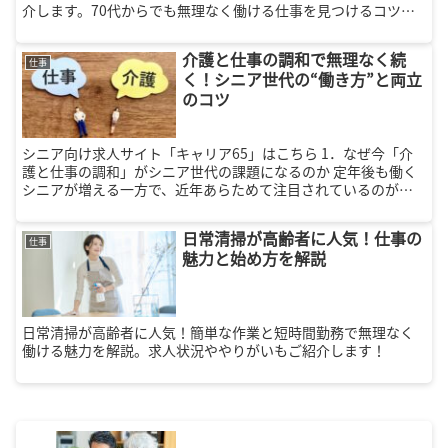
介します。70代からでも無理なく働ける仕事を見つけるコツと
は？
介護と仕事の調和で無理なく続
仕事
く！シニア世代の“働き方”と両立
のコツ
シニア向け求人サイト「キャリア65」はこちら 1．なぜ今「介
護と仕事の調和」がシニア世代の課題になるのか 定年後も働く
シニアが増える一方で、近年あらためて注目されているのが
「介護と仕事の調和」という視点です。これは、現役世代だけ
の課題ではな...
日常清掃が高齢者に人気！仕事の
仕事
魅力と始め方を解説
日常清掃が高齢者に人気！簡単な作業と短時間勤務で無理なく
働ける魅力を解説。求人状況ややりがいもご紹介します！