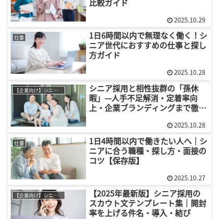
比較ガイド
2025.10.29
1日6時間以内で無理なく働く！シ
仕事
ニア世代におすすめの仕事と探し
方ガイド
2025.10.28
シニア採用と相性抜群の「孫休
【企業向け】シニア採用
暇」—人手不足解消・定着率向
上・企業ブランディングまで徹底
解説
2025.10.28
1日4時間以内で働きたい人へ｜シ
仕事
ニアに合う職種・探し方・面接の
コツ【保存版】
2025.10.27
【2025年最新版】シニア採用の
【企業向け】シニア採用
スカウト文テンプレート集｜開封
率を上げる件名・導入・結び