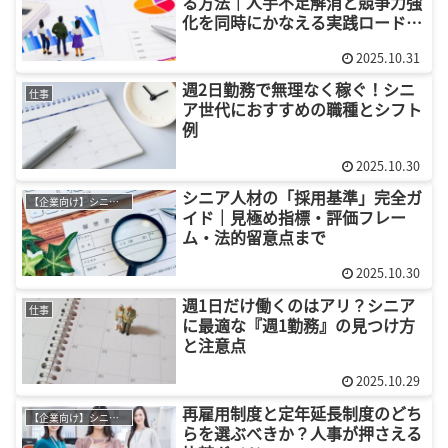
る方法｜人手不足解消と競争力強
化を同時にかなえる実践ロードマ
ップ
2025.10.31
週2日勤務で無理なく稼ぐ！シニ
仕事
ア世代におすすめの職種とシフト
例
2025.10.30
シニア人材の「採用基準」完全ガ
【企業向け】シニア採用
イド｜見極め指標・評価フレー
ム・法的留意点まで
2025.10.30
週1日だけ働くのはアリ？シニア
仕事
に最適な『週1勤務』の見つけ方
と注意点
2025.10.29
再雇用制度と定年延長制度のどち
【企業向け】シニア採用
らを選ぶべきか？人事が押さえる