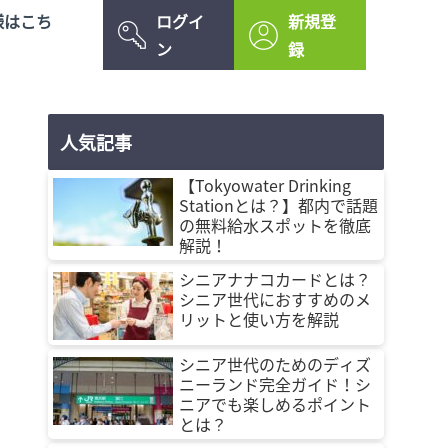
様はこち
ログイ
新規登
ン
録
人気記事
【Tokyowater Drinking
Stationとは？】都内で話題
の無料給水スポットを徹底
解説！
シニアナナコカードとは？
シニア世代におすすめのメ
リットと使い方を解説
シニア世代のためのディズ
ニーランド完全ガイド！シ
ニアでも楽しめるポイント
とは？