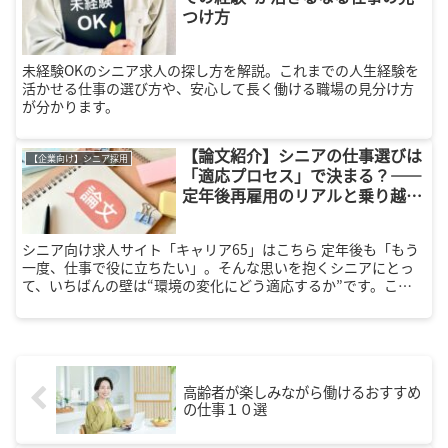
つけ方
未経験OKのシニア求人の探し方を解説。これまでの人生経験を
活かせる仕事の選び方や、安心して長く働ける職場の見分け方
が分かります。
【論文紹介】シニアの仕事選びは
【企業向け】シニア採用
「適応プロセス」で決まる？――
定年後再雇用のリアルと乗り越え
方
シニア向け求人サイト「キャリア65」はこちら 定年後も「もう
一度、仕事で役に立ちたい」。そんな思いを抱くシニアにとっ
て、いちばんの壁は“環境の変化にどう適応するか”です。この
記事では、元 MBK Wellness株式会社の横田 喜吉(Yok...
高齢者が楽しみながら働けるおすすめ
の仕事１０選