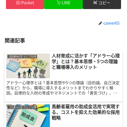
Pocket
LINE
コピー
career65
関連記事
人材育成に活かす「アドラー心理
【企業向け】シニア採用
学」とは？基本思想・5つの理論
と職場導入のメリット
アドラー心理学とは？基本思想や5つの理論（目的論、自己決定
性など）から、職場に導入するメリットまでわかりやすく解
説。自律的な人材の育成やマネジメントでの「勇気づけ」、人
事制度への落とし込み方など、組織力を高める具体的な実践方
法を紹介します。
高齢者雇用の助成金活用で実現す
【企業向け】シニア採用
る、コストを抑えた効果的な採用
戦略