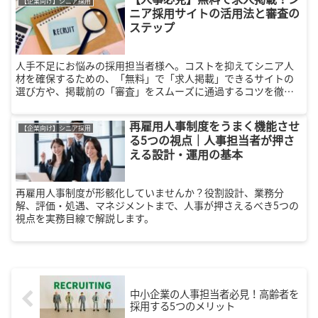
【企業向け】シニア採用
ニア採用サイトの活用法と審査の
ステップ
人手不足にお悩みの採用担当者様へ。コストを抑えてシニア人
材を確保するための、「無料」で「求人掲載」できるサイトの
選び方や、掲載前の「審査」をスムーズに通過するコツを徹底
解説。シニア特化型サイトを活用して採用活動を成功させまし
ょう。
再雇用人事制度をうまく機能させ
【企業向け】シニア採用
る5つの視点｜人事担当者が押さ
える設計・運用の基本
再雇用人事制度が形骸化していませんか？役割設計、業務分
解、評価・処遇、マネジメントまで、人事が押さえるべき5つの
視点を実務目線で解説します。
中小企業の人事担当者必見！高齢者を
採用する5つのメリット