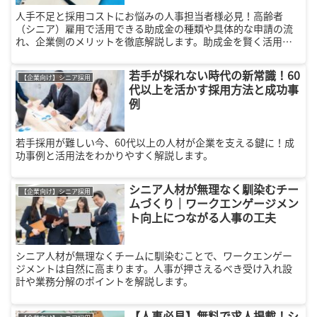
人手不足と採用コストにお悩みの人事担当者様必見！高齢者
（シニア）雇用で活用できる助成金の種類や具体的な申請の流
れ、企業側のメリットを徹底解説します。助成金を賢く活用
し、経験豊富な優秀な人材を低コストで採用する効果的な戦略
をご紹介します。
若手が採れない時代の新常識！60
【企業向け】シニア採用
代以上を活かす採用方法と成功事
例
若手採用が難しい今、60代以上の人材が企業を支える鍵に！成
功事例と活用法をわかりやすく解説します。
シニア人材が無理なく馴染むチー
【企業向け】シニア採用
ムづくり｜ワークエンゲージメン
ト向上につながる人事の工夫
シニア人材が無理なくチームに馴染むことで、ワークエンゲー
ジメントは自然に高まります。人事が押さえるべき受け入れ設
計や業務分解のポイントを解説します。
【人事必見】無料で求人掲載！シ