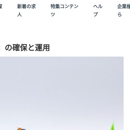
探
新着の求
特集コンテン
ヘル
企業
人
ツ
プ
ら
」の確保と運用