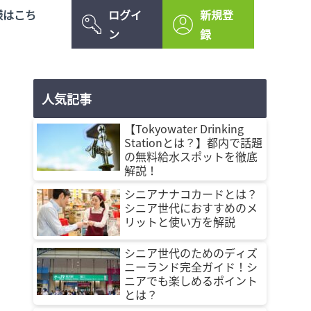
様はこち
ログイ
新規登
ン
録
人気記事
【Tokyowater Drinking
Stationとは？】都内で話題
の無料給水スポットを徹底
解説！
シニアナナコカードとは？
シニア世代におすすめのメ
リットと使い方を解説
シニア世代のためのディズ
ニーランド完全ガイド！シ
ニアでも楽しめるポイント
とは？