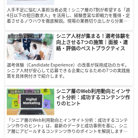
人手不足に悩む人事担当者必見！シニア層の7割が希望する「週
4日以下の短日数求人」を活用し、経験豊富な即戦力を獲得・定
着させるノウハウを徹底解説。現場の業務切り出しから分業モ
デルの導入、多様な人材の活躍で組織全体の生産性を高める
「失敗しないシニア採用」の秘訣をご紹介します。
シニア人材が集まる！選考体験を
【企業向け】シニア採用
向上させる7つの施策｜面接・連
絡・評価のベストプラクティス
選考体験（Candidate Experience）の改善が採用成功のカギ。
シニア人材が安心して応募できる企業になるための7つの実践施
策を具体例付きで紹介します。
シニア層のWeb利用動向とインサ
【企業向け】シニア採用
イト分析：成功するコンテンツ作
りのヒント
「シニア層のWeb利用動向とインサイト分析：成功するコンテ
ンツ作りのヒント」は、最新のデータと成功事例を基に、シニ
ア層にアピールするコンテンツ作りのポイントを解説します。
シニア向けマーケティングの効果的な戦略を知りたい方必見の