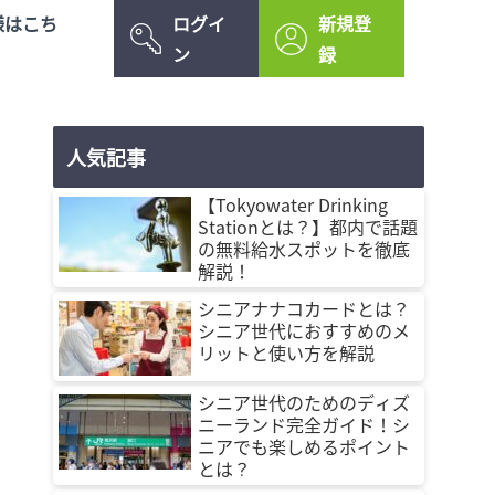
様はこち
ログイ
新規登
ン
録
人気記事
【Tokyowater Drinking
Stationとは？】都内で話題
の無料給水スポットを徹底
解説！
シニアナナコカードとは？
シニア世代におすすめのメ
リットと使い方を解説
シニア世代のためのディズ
ニーランド完全ガイド！シ
ニアでも楽しめるポイント
とは？