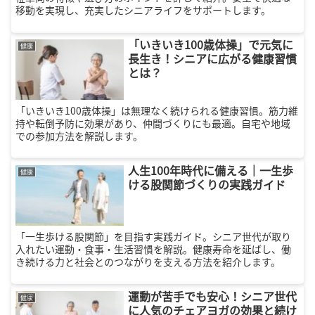
移動を実現し、充実したシニアライフをサポートします。
「いきいき100歳体操」で元気に
健康
長生き！シニアに広がる健康習慣
とは？
「いきいき100歳体操」は無理なく続けられる健康習慣。筋力維
持や転倒予防に効果があり、仲間づくりにも最適。自宅や地域
での参加方法を解説します。
人生100年時代に備える｜一生歩
健康
ける股関節づくりの実践ガイド
「一生歩ける股関節」を目指す実践ガイド。シニア世代が取り
入れたい運動・食事・生活習慣を解説。健康寿命を延ばし、働
き続ける力と社会とのつながりを支える方法を紹介します。
運動が苦手でも安心！シニア世代
健康
に人気のチェアヨガの効果と続け