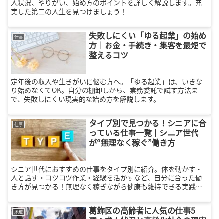
人状況、やりがい、始め方のポイントを詳しく解説します。充
実した第二の人生を見つけましょう！
失敗しにくい「ゆる起業」の始め
仕事
方｜お金・手続き・集客を最短で
整えるコツ
定年後の収入や生きがいに悩む方へ。「ゆる起業」は、いきな
り始めなくてOK。自分の棚卸しから、業務委託で試す方法ま
で、失敗しにくい現実的な始め方を解説します。
タイプ別で見つかる！シニアに合
仕事
っている仕事一覧｜シニア世代
が“無理なく稼ぐ”働き方
シニア世代におすすめの仕事をタイプ別に紹介。体を動かす・
人と話す・コツコツ作業・経験を活かすなど、自分に合った働
き方が見つかる！無理なく稼ぎながら健康も維持できる実践ガ
イド。
葛飾区の高齢者に人気の仕事5
地域