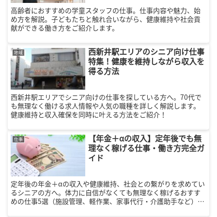
高齢者におすすめの学童スタッフの仕事。仕事内容や魅力、始
め方を解説。子どもたちと触れ合いながら、健康維持や社会貢
献ができる働き方をご紹介します。
西新井駅エリアのシニア向け仕事
地域
特集！健康を維持しながら収入を
得る方法
西新井駅エリアでシニア向けの仕事を探している方へ。70代で
も無理なく働ける求人情報や人気の職種を詳しく解説します。
健康維持と収入確保を同時に叶える方法をご紹介！
【年金＋αの収入】定年後でも無
仕事
理なく稼げる仕事・働き方完全ガ
イド
定年後の年金＋αの収入や健康維持、社会との繋がりを求めてい
るシニアの方へ。体力に自信がなくても無理なく稼げるおすす
めの仕事5選（施設管理、軽作業、家事代行・介護助手など）
や、失敗しない求人選びのコツを徹底解説します。充実したセ