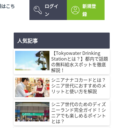
様はこち
ログイ
新規登
ン
録
人気記事
【Tokyowater Drinking
Stationとは？】都内で話題
の無料給水スポットを徹底
解説！
シニアナナコカードとは？
シニア世代におすすめのメ
リットと使い方を解説
シニア世代のためのディズ
ニーランド完全ガイド！シ
ニアでも楽しめるポイント
とは？