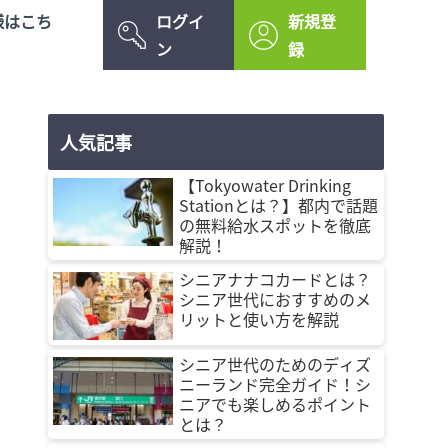
様はこち
ログイ
新規登
ン
録
人気記事
【Tokyowater Drinking
Stationとは？】都内で話題
の無料給水スポットを徹底
解説！
シニアナナコカードとは？
シニア世代におすすめのメ
リットと使い方を解説
シニア世代のためのディズ
ニーランド完全ガイド！シ
ニアでも楽しめるポイント
とは？