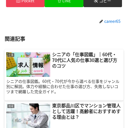
Pocket
LINE
コピー
career65
関連記事
シニアの「仕事図鑑」｜60代・
仕事
70代に人気の仕事30選と選び方
のコツ
シニアの仕事図鑑。60代・70代が今から選べる仕事をジャンル
別に解説。体力や経験に合わせた仕事の選び方、失敗しないコ
ツまで網羅した完全ガイド。
東京都品川区でマンション管理人
地域
として活躍！高齢者におすすめす
る理由とは？