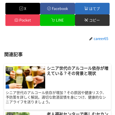
X
Facebook
はてブ
Pocket
LINE
コピー
career65
関連記事
シニア世代のアルコール依存が増
健康
えている？その背景と現状
シニア世代のアルコール依存が増加？その原因や健康リスク、
予防策を詳しく解説。適切な飲酒習慣を身につけ、健康的なシ
ニアライフを送りましょう。
老人福祉センターで楽しむセカン
生活