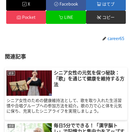
X
Facebook
はてブ
Pocket
LINE
コピー
career65
関連記事
シニア女性の元気を保つ秘訣：
健康
「歌」を通じて健康を維持する方
法
シニア女性のための健康維持法として、歌を取り入れた生活習
慣や合唱グループへの参加方法を紹介。歌の力で心と体を元気
に保ち、充実したシニアライフを実現しましょう。
毎日5分でできる！「漢字脳ト
健康
レ」で記憶力と集中力をアップす