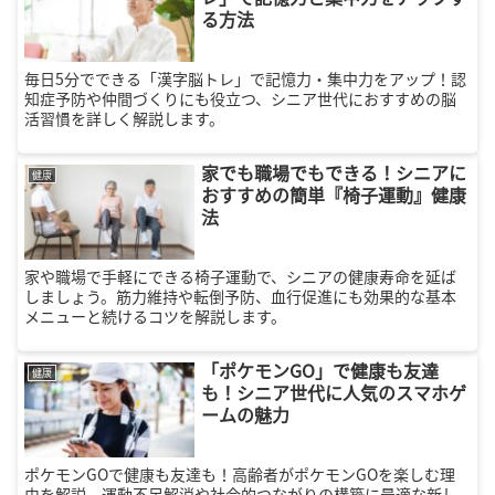
る方法
毎日5分でできる「漢字脳トレ」で記憶力・集中力をアップ！認
知症予防や仲間づくりにも役立つ、シニア世代におすすめの脳
活習慣を詳しく解説します。
家でも職場でもできる！シニアに
健康
おすすめの簡単『椅子運動』健康
法
家や職場で手軽にできる椅子運動で、シニアの健康寿命を延ば
しましょう。筋力維持や転倒予防、血行促進にも効果的な基本
メニューと続けるコツを解説します。
「ポケモンGO」で健康も友達
健康
も！シニア世代に人気のスマホゲ
ームの魅力
ポケモンGOで健康も友達も！高齢者がポケモンGOを楽しむ理
由を解説。運動不足解消や社会的つながりの構築に最適な新し