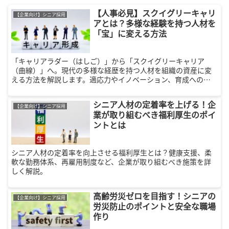
【人事必見】スクイグリーキャリ
【企業向け】シニア採用
アとは？多様な経験を持つ人材を
「宝」に変える方法
「キャリアラダー（はしご）」から「スクイグリーキャリア
（曲線）」へ。現代の多様な経歴を持つ人材を組織の資産に変
える方法を解説します。適応力やイノベーション、育成への活
用法から採用時の注意点まで、人事担当者が知っておくべき戦
略的活用術をご紹介。人手不足を解消し、組織のパフォーマン
シニア人材の定着率を上げる！企
スを最大化させるヒントが満載です。
【企業向け】シニア採用
業が取り組むべき福利厚生のポイ
ントとは
シニア人材の定着率を向上させる福利厚生とは？健康支援、柔
軟な勤務体系、再雇用制度など、企業が取り組むべき施策を詳
しく解説。
高齢労災ゼロを目指す！シニアの
【企業向け】シニア採用
労災防止のポイントと安全な職場
作り