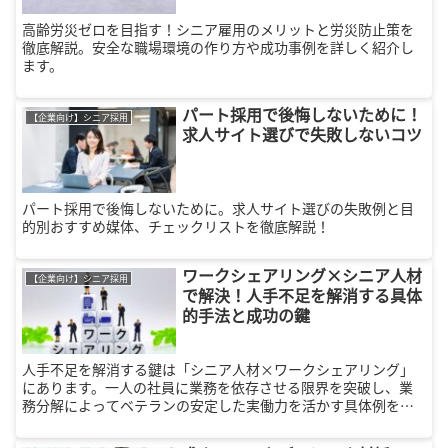
高齢労災ゼロを目指す！シニア雇用のメリットと労災防止策を
徹底解説。安全な職場環境の作り方や成功事例を詳しく紹介し
ます。
パート採用で後悔しないために！
【企業向け】シニア採用
求人サイト選びで失敗しないコツ
パート採用で後悔しないために。求人サイト選びの失敗例と目
的別おすすめ媒体、チェックリストを徹底解説！
ワークシェアリング×シニア人材
【企業向け】シニア採用
で解決！人手不足を解消する具体
的手法と成功の鍵
人手不足を解消する鍵は「シニア人材×ワークシェアリング」
にあります。一人の社員に業務を依存させる限界を突破し、業
務分解によってベテランの安定した実働力を活かす具体例を解
説。採用から定着、現場での役割明確化まで、人事担当者が今
取り組むべき実務を網羅しました。