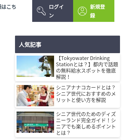
様はこち
ログイ
新規登
ン
録
人気記事
【Tokyowater Drinking
Stationとは？】都内で話題
の無料給水スポットを徹底
解説！
シニアナナコカードとは？
シニア世代におすすめのメ
リットと使い方を解説
シニア世代のためのディズ
ニーランド完全ガイド！シ
ニアでも楽しめるポイント
とは？