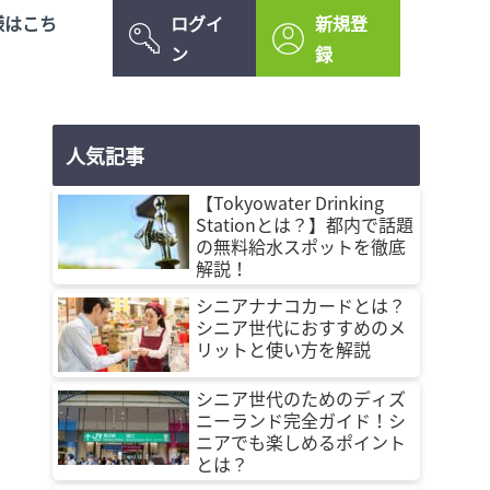
様はこち
ログイ
新規登
ン
録
人気記事
【Tokyowater Drinking
Stationとは？】都内で話題
の無料給水スポットを徹底
解説！
シニアナナコカードとは？
シニア世代におすすめのメ
リットと使い方を解説
シニア世代のためのディズ
ニーランド完全ガイド！シ
ニアでも楽しめるポイント
とは？