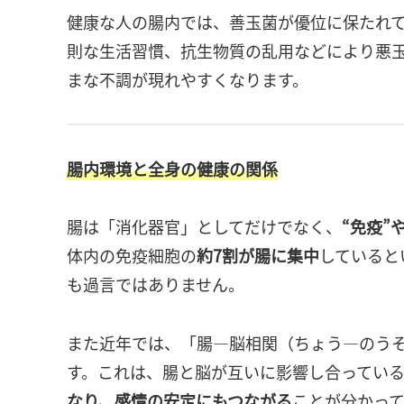
健康な人の腸内では、善玉菌が優位に保たれ
則な生活習慣、抗生物質の乱用などにより悪
まな不調が現れやすくなります。
腸内環境と全身の健康の関係
腸は「消化器官」としてだけでなく、
“免疫”
体内の免疫細胞の
約7割が腸に集中
していると
も過言ではありません。
また近年では、「腸―脳相関（ちょう―のう
す。これは、腸と脳が互いに影響し合ってい
なり、感情の安定にもつながる
ことが分かって