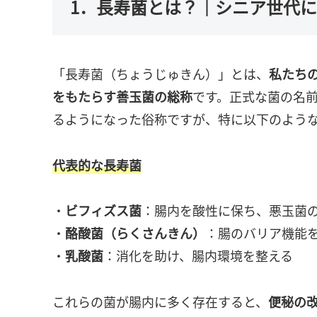
1．長寿菌とは？｜シニア世代
「長寿菌（ちょうじゅきん）」とは、
私たち
をもたらす善玉菌の総称
です。正式な菌の名
るようになった俗称ですが、特に以下のよう
代表的な長寿菌
・
ビフィズス菌
：腸内を酸性に保ち、悪玉菌
・
酪酸菌（らくさんきん）
：腸のバリア機能
・
乳酸菌
：消化を助け、腸内環境を整える
これらの菌が腸内に多く存在すると、
便秘の