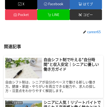
X
Facebook
はてブ
Pocket
LINE
コピー
career65
関連記事
自由シフト制で叶える“自分時
仕事
間”と収入安定｜シニアに優しい
働き方ガイド
自由シフト制は、シニアが自分のペースで働ける新しい働き
方。健康・家庭・やりがいを両立できる魅力や、求人の探し
方・注意点をわかりやすく解説します。
シニアに人気！リゾートバイトで
シニア活躍事例
得られる充実感と働く魅力とは？