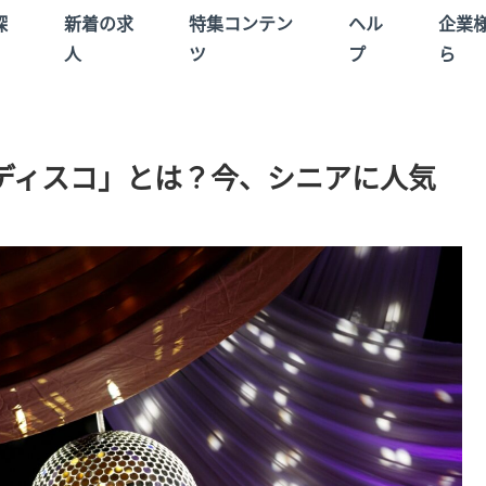
探
新着の求
特集コンテン
ヘル
企業
人
ツ
プ
ら
ディスコ」とは？今、シニアに人気