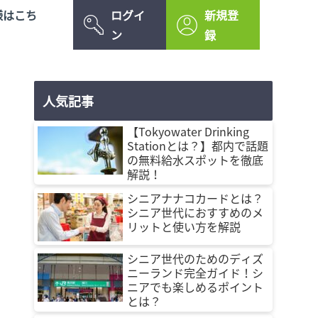
様はこち
ログイ
新規登
ン
録
人気記事
【Tokyowater Drinking
Stationとは？】都内で話題
の無料給水スポットを徹底
解説！
シニアナナコカードとは？
シニア世代におすすめのメ
リットと使い方を解説
シニア世代のためのディズ
ニーランド完全ガイド！シ
ニアでも楽しめるポイント
とは？