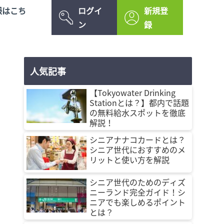
様はこち
ログイ
新規登
ン
録
人気記事
【Tokyowater Drinking
Stationとは？】都内で話題
の無料給水スポットを徹底
解説！
シニアナナコカードとは？
シニア世代におすすめのメ
リットと使い方を解説
シニア世代のためのディズ
ニーランド完全ガイド！シ
ニアでも楽しめるポイント
とは？