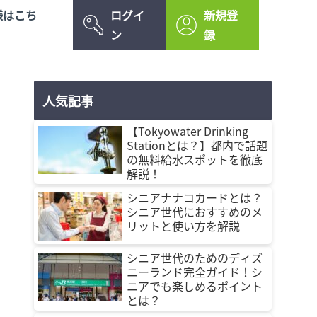
様はこち
ログイ
新規登
ン
録
人気記事
【Tokyowater Drinking
Stationとは？】都内で話題
の無料給水スポットを徹底
解説！
シニアナナコカードとは？
シニア世代におすすめのメ
リットと使い方を解説
シニア世代のためのディズ
ニーランド完全ガイド！シ
ニアでも楽しめるポイント
とは？