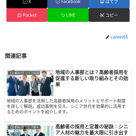
X
Facebook
はてブ
Pocket
LINE
コピー
career65
関連記事
地域の人事部とは？高齢者採用を
【企業向け】シニア採用
促進する新しい取り組みとその効
果
地域の人事部を活用した高齢者採用のメリットとサポート制度
を詳しく解説。成功事例を交え、シニア世代を効果的に活用す
るためのポイントを紹介します。
高齢者の採用と定着の秘訣：シニ
【企業向け】シニア採用
ア人材の魅力を最大限に引き出す