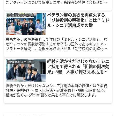
きアクションについて解説します。高齢者の特性に合わせたフ
ォローアップや家族へのサポートで、円滑な入社を実現するた
めの秘訣を紹介します。
ベテラン層の意欲を再点火する
【企業向け】シニア採用
「期待役割の明確化」とは？ミド
ル・シニア活用成功の鍵
労働力不足の解決策として注目の「ミドル・シニア活用」。な
ぜベテランの意欲は停滞するのか？その正体であるキャリア・
プラトーを解説し、意欲を再点火させる「期待役割の明確化」
の具体的手法を人事視点で伝授。4つの役割モデルや面談のコツ
など、明日から使える実務情報を凝縮。
経験を活かすだけじゃない！シニ
【企業向け】シニア採用
ア採用で得られる「組織の副次効
果」5選｜人事が押さえる活用ポ
イント
経験を活かすだけじゃないシニア採用の本当の価値とは？業務
分解・役割設計・属人化解消・定着率向上・採用効率化など、
組織が強くなる5つの副次効果を人事向けに解説します。