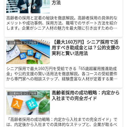
方法
高齢者の採用と定着の秘訣を徹底解説。高齢者採用の具体的な
メリットや成功事例、採用方法、職場でのサポート方法を紹介
します。企業がシニア人材の魅力を最大限に引き出すための実
践的なガイドです。
【最大160万円】シニア採用で活
【企業向け】シニア採用
用すべき助成金とは？公的支援の
実利と賢い活用法
シニア採用で最大160万円を受給できる「65歳超雇用推進助成
金」や公的支援の賢い活用法を徹底解説。各コースの受給要件
から専門家への相談ステップ、経験豊富な人材が定着する業務
分担や環境整備のノウハウまで、労働力不足を解消し組織全体
の生産性を高める実践的な情報をお届けします。
高齢者採用の成功戦略：内定から
【企業向け】シニア採用
入社までの完全ガイド
「高齢者採用の成功戦略：内定から入社までの完全ガイド」で
は、内定後から入社までの具体的なステップと、企業が取るべ