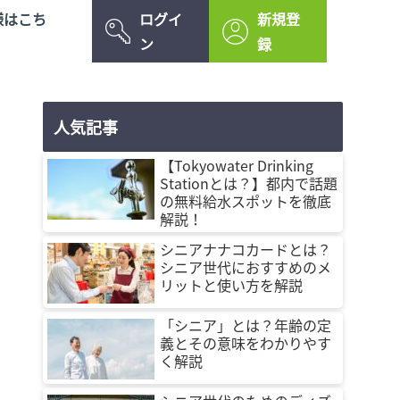
様はこち
ログイ
新規登
ン
録
人気記事
【Tokyowater Drinking
Stationとは？】都内で話題
の無料給水スポットを徹底
解説！
シニアナナコカードとは？
シニア世代におすすめのメ
リットと使い方を解説
「シニア」とは？年齢の定
義とその意味をわかりやす
く解説