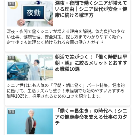
深夜・夜間で働くシニアが増えて
仕事
いる理由｜シニア世代が安全・健
康に続ける稼ぎ方
深夜・夜間で働くシニアが増える理由を解説。体力負担の少な
い仕事、健康管理、安全対策、探し方までわかりやすく紹介。
定年後でも無理なく続けられる夜間の働き方ガイド。
朝活で差がつく！『働く時間は早
仕事
朝・朝』に絞るメリットとおすす
め職種10選
シニア世代にも人気の「早朝・朝に働く」パート特集。健康的
に働けて、生活リズムも整う！未経験でも始めやすいおすすめ
職種10選と、採用されるためのコツを紹介します。
「働く＝長生き」の時代へ！シニ
仕事
アの健康寿命を支える仕事のカタ
チ