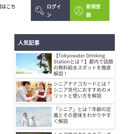
様はこち
ログイ
新規登
ン
録
人気記事
【Tokyowater Drinking
Stationとは？】都内で話題
の無料給水スポットを徹底
解説！
シニアナナコカードとは？
シニア世代におすすめのメ
リットと使い方を解説
「シニア」とは？年齢の定
義とその意味をわかりやす
く解説