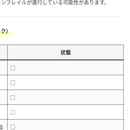
キンフレイルが進行している可能性があります。
ック）
状態
□
□
□
□
る
□