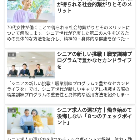
が得られる社会的繋がりとそのメ
リット
70代女性が働くことで得られる社会的繋がりとそのメリットに
ついて解説します。シニア世代が充実した第二の人生を送るた
めの具体的な方法を紹介し、精神的・身体的な健康を保つため
のポイントを解説します。
シニアの新しい挑戦！職業訓練プ
仕事
ログラムで豊かなセカンドライフ
を
「シニアの新しい挑戦！職業訓練プログラムで豊かなセカンド
ライフを」では、シニア世代が新しいキャリアに挑戦する際の
職業訓練プログラムの重要性と具体的な活用方法を紹介しま
す。成功事例やステップバイステップガイドも掲載。新しいス
キルを身につけ、充実したセカンドライフを送りましょう。
シニア求人の選び方｜働き始めて
仕事
後悔しない「８つのチェックポイ
ント」
シニア求人の選び方を8つのチェックポイントで解説。体力・勤