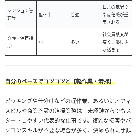
日常の気配り
マンション管
低〜中
普通
や責任感が重
理等
宝される
社会貢献度が
介護・保育補
中
多い
高く、優しさ
助
が活きる
自分のペースでコツコツと【軽作業・清掃】
ピッキングや仕分けなどの軽作業、あるいはオフィ
スビルや商業施設の清掃業務は、未経験からでもス
タートしやすい代表的な仕事です。複雑な接客やパ
ソコンスキルが不要な場合が多く、決められた手順