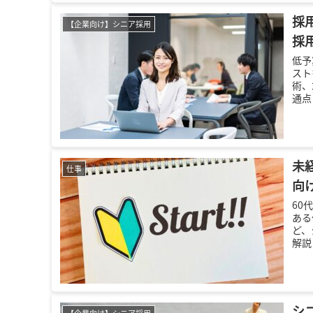
採
【企業向け】シニア採用
採
低予
スト
術、
通点
企業
未
仕事
向
60
ある
ど、
解説
シ
【企業向け】シニア採用