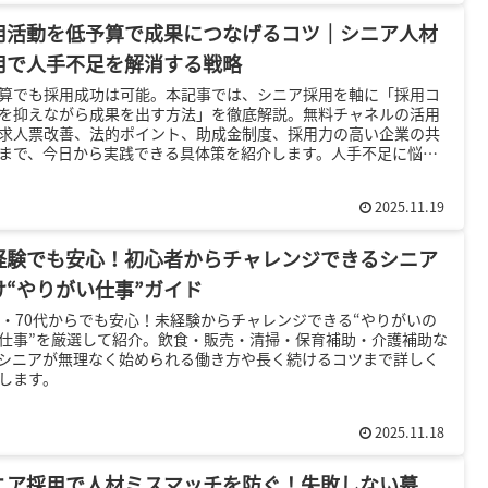
用活動を低予算で成果につなげるコツ｜シニア人材
用で人手不足を解消する戦略
算でも採用成功は可能。本記事では、シニア採用を軸に「採用コ
を抑えながら成果を出す方法」を徹底解説。無料チャネルの活用
求人票改善、法的ポイント、助成金制度、採用力の高い企業の共
まで、今日から実践できる具体策を紹介します。人手不足に悩む
の人事担当者必見のガイドです。
2025.11.19
経験でも安心！初心者からチャレンジできるシニア
け“やりがい仕事”ガイド
代・70代からでも安心！未経験からチャレンジできる“やりがいの
仕事”を厳選して紹介。飲食・販売・清掃・保育補助・介護補助な
シニアが無理なく始められる働き方や長く続けるコツまで詳しく
します。
2025.11.18
ニア採用で人材ミスマッチを防ぐ！失敗しない募