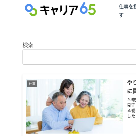
仕事を
す
検索
や
仕事
に
70
見守
る働
した