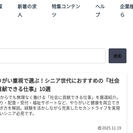
探
新着の求
特集コンテン
ヘル
企業
人
ツ
プ
ら
検索
りがい重視で選ぶ！シニア世代におすすめの『社会
貢献できる仕事』10選
歳からでも無理なく働ける「社会に貢献できる仕事」を厳選紹介。
り・配食・受付・福祉サポートなど、やりがいと健康を両立でき
き方を解説。経験を活かしながら充実したセカンドライフを実現
いシニア必見です。
2025.11.19