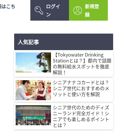
様はこち
ログイ
新規登
ン
録
人気記事
【Tokyowater Drinking
Stationとは？】都内で話題
の無料給水スポットを徹底
解説！
シニアナナコカードとは？
シニア世代におすすめのメ
リットと使い方を解説
シニア世代のためのディズ
ニーランド完全ガイド！シ
ニアでも楽しめるポイント
とは？