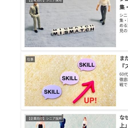
集
シニ
集・
める
見の
ま
仕事
『
60
徹底
戦で
な
【企業向け】シニア採用
上