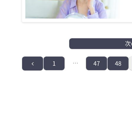
次
前
…
1
47
48
へ