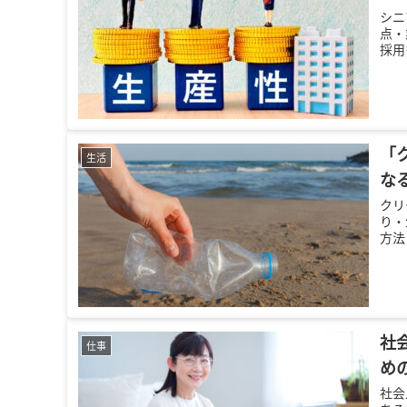
シニ
点・
採用
「
生活
な
クリ
り・
方法
社
仕事
め
社会