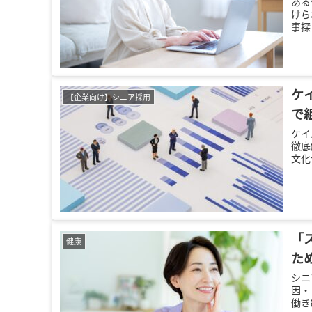
ある
けら
事探
ケ
【企業向け】シニア採用
で
ケイ
徹底
文化
「
健康
た
シニ
因・
働き