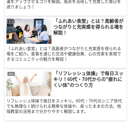
運をアップさせるコツを解説。風水を活用して充実した毎日を
送りましょう！
「ふれあい食堂」とは？高齢者が
生活
つながりと充実感を得られる場を
解説！
「ふれあい食堂」とは？高齢者がつながりと充実感を得られる
場をご紹介。食事を通じた交流や健康効果、心の充実を実現で
きるコミュニティの魅力を解説！
「リフレッシュ体操」で毎日スッ
健康
キリ！60代・70代からの“疲れに
くい体”のつくり方
リフレッシュ体操で毎日をスッキリ。60代・70代のシニア世代
でも無理なく続けられる簡単な体操や、座ったままの方法、地
域教室の活用まで分かりやすく解説します。