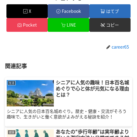
X
Facebook
はてブ
Pocket
LINE
コピー
career65
関連記事
シニアに人気の趣味！日本百名城
生活
めぐりで心と体が元気になる理由
とは？
シニアに人気の日本百名城めぐり。歴史・健康・交流がそろう
趣味で、生きがいと働く意欲がよみがえる秘訣を紹介！
あなたの“歩行年齢”は実年齢より
健康