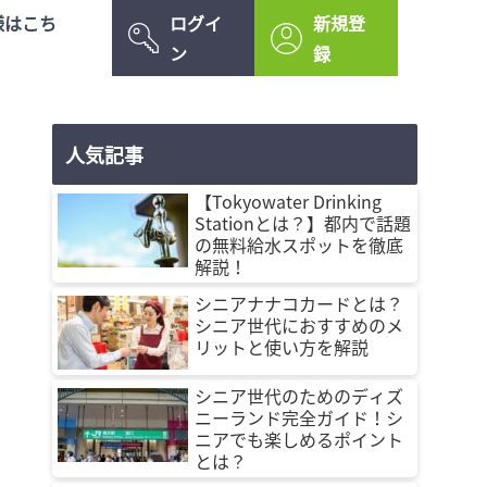
様はこち
ログイ
新規登
ン
録
人気記事
【Tokyowater Drinking
Stationとは？】都内で話題
の無料給水スポットを徹底
解説！
シニアナナコカードとは？
シニア世代におすすめのメ
リットと使い方を解説
シニア世代のためのディズ
ニーランド完全ガイド！シ
ニアでも楽しめるポイント
とは？