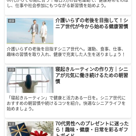
し、仕事や社会参加にもつながる新習慣を始めよう。
介護いらずの老後を目指して！シ
健康
ニア世代が今から始める健康習慣
介護いらずの老後を目指すシニア世代へ。運動、食事、仕事、
趣味の習慣を取り入れ、健康で充実した人生を送りましょう！
寝起きルーティンの作り方｜シニ
健康
アが元気に働き続けるための朝習
慣
「寝起きルーティン」で健康と活力ある一日を。シニア世代に
おすすめの朝習慣や続けるコツを紹介。快適なシニアライフを
始めましょう。
70代男性へのプレゼントに迷った
生活
ら！趣味・健康・日常を彩るギフ
トガイド