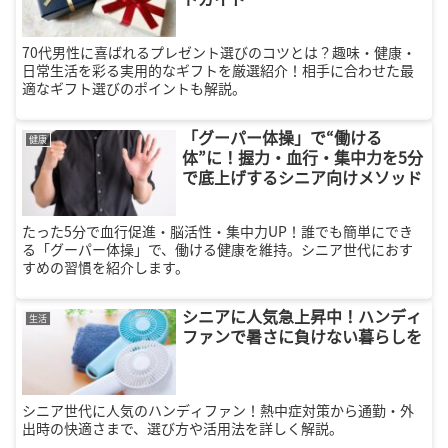
70代男性に喜ばれるプレゼント選びのコツとは？趣味・健康・
日常生活を彩る実用的なギフトを厳選紹介！相手に合わせた最
適なギフト選びのポイントも解説。
「グーパー体操」で“働ける
健康
体”に！握力・血行・集中力を5分
で底上げするシニア向けメソッド
たった5分で血行促進・脳活性・集中力UP！誰でも簡単にでき
る「グーパー体操」で、働ける健康を維持。シニア世代におす
すめの習慣を紹介します。
シニアに人気急上昇中！ハンディ
生活
ファンで暑さに負けない暮らしを
シニア世代に人気のハンディファン！熱中症対策から通勤・外
出時の快適さまで、選び方や活用法を詳しく解説。