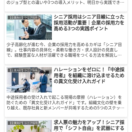
のジョブ型との違いや3つの導入メリット、明日から実践できる
構築ステップまで徹底解説。柔軟で強い組織づくりのヒントが
満載です。
シニア採用はシニア目線に立った
【企業向け】シニア採用
採用活動が重要｜企業の採用力を
高める3つの実践ポイント
少子高齢化が進む今、企業の採用力を高めるカギは「シニア目
線」。仕事内容の具体化・柔軟な働き方・求人設計の見直し
で、経験豊富な人材が活躍できる職場をつくる方法を解説しま
す。
ハレーションをゼロに！『中途採
【企業向け】シニア採用
用者』を組織に溶け込ませるため
の異文化受け入れガイド
中途採用者の受け入れで起こる現場の摩擦（ハレーション）を
防ぐための「異文化受け入れガイド」です。組織文化の壁を乗
り越え、既存社員と新メンバーが共鳴するための5つのステップ
を解説。世代別のアンラーニング支援や心理的安全性の確保な
ど、人事担当者が即実践できるノウハウを凝縮しました。
求人票の魅力をアップ！シニア採
【企業向け】シニア採用
用で「シフト自由」を武器にする