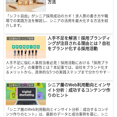
方法
「シフト自由」がシニア採用成功のカギ！求人票の書き方や職
場での実践方法を解説し、シニアの活用を最大化する方法を紹
介します。
人手不足を解消！採用ブランディ
【企業向け】シニア採用
ングが注目される理由とは？自社
をブランド化する採用活動
人手不足に悩む人事担当者必見！採用活動における「採用ブラ
ンディング」の重要性とは？本記事では、自社をブランド化す
るメリットから、具体的な5つの実践ステップまで分かりやすく
解説します。経験豊富な多様な人材を獲得・定着させ、強い組
織を作るための採用戦略が満載です。
シニア層のWeb利用動向とインサ
【企業向け】シニア採用
イト分析：成功するコンテンツ作
りのヒント
「シニア層のWeb利用動向とインサイト分析：成功するコンテ
ンツ作りのヒント」は、最新のデータと成功事例を基に、シニ