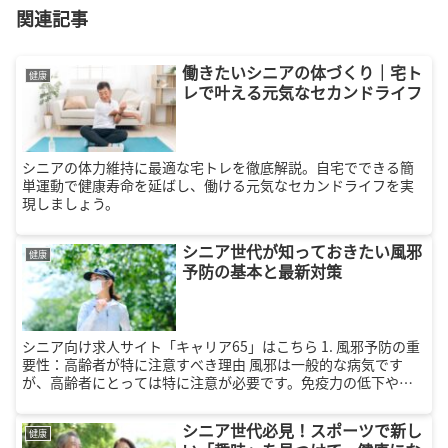
関連記事
働きたいシニアの体づくり｜宅ト
健康
レで叶える元気なセカンドライフ
シニアの体力維持に最適な宅トレを徹底解説。自宅でできる簡
単運動で健康寿命を延ばし、働ける元気なセカンドライフを実
現しましょう。
シニア世代が知っておきたい風邪
健康
予防の基本と最新対策
シニア向け求人サイト「キャリア65」はこちら 1. 風邪予防の重
要性：高齢者が特に注意すべき理由 風邪は一般的な病気です
が、高齢者にとっては特に注意が必要です。免疫力の低下や持
病がある場合、単なる風邪でも合併症を引き起こす可能性が高
くなりま...
シニア世代必見！スポーツで新し
健康